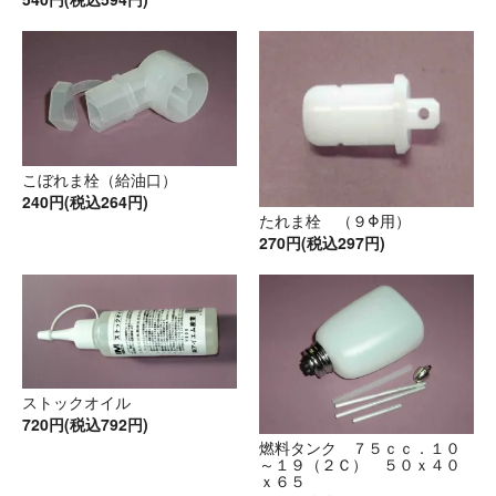
こぼれま栓（給油口）
240円(税込264円)
たれま栓 （９Φ用）
270円(税込297円)
ストックオイル
720円(税込792円)
燃料タンク ７５ｃｃ．１０
～１９（２Ｃ） ５０ｘ４０
ｘ６５