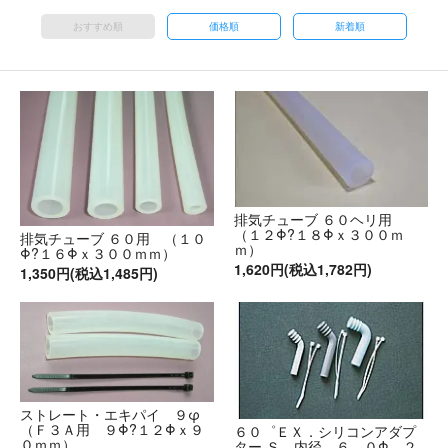
おすすめ順
価格順
新着順
排気チューブ ６０ヘリ用
（１２Φ?１８Φｘ３００ｍ
排気チューブ ６０用 （１０
ｍ）
Φ?１６Φｘ３００ｍｍ）
1,620円(税込1,782円)
1,350円(税込1,485円)
ストレート・エキパイ ９φ
（Ｆ３Ａ用 ９Φ?１２Φｘ９
６０゜ＥＸ．シリコンアダプ
０ｍｍ）
ター Ｓ 内径 ６．０Φ ２