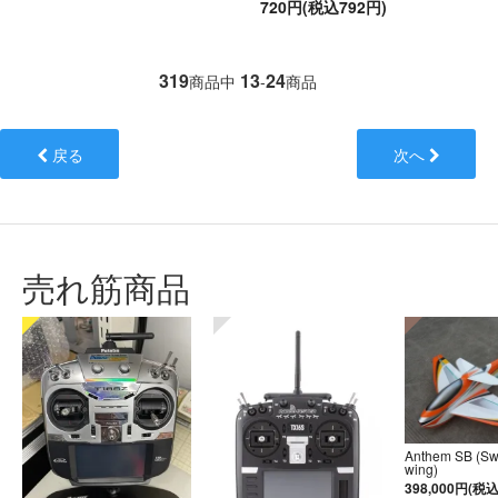
720円(税込792円)
319
13
24
商品中
-
商品
戻る
次へ
売れ筋商品
Anthem SB (S
wing)
398,000円(税込