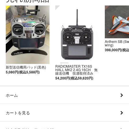
Anthem SB (S
wing)
398,000円(税込
RADIOMASTER TX16S
新型送信機用パッド(黒色)
HALL MK2 2.4G 16CH 無
5,080円(税込5,588円)
線送信機 技適取得済み
54,200円(税込59,620円)
ホーム
カートを見る