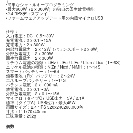
•簡単なシャトルキープログラミング
•最大600W（2 x 300W）の独自の回生放電機能
•2.4 "IPSディスプレイ
•ファームウェアアップデート用の内蔵マイクロUSB
仕様：
入力電圧：DC 10.5〜30V
充電電流：2 x 0.1〜15A
充電電力：2 x 300W
内部放電電力：2 x 12W（バランスポート2 x 6W）
外部放電電力：2 x 300W
回生放電電力：2 x 300W
リチウム電池の種類：LiHv / LiPo / LiFe / Lilon / Lixx（1〜6S）
ニッケル電池の種類：NiZn / Nicd / NiMH：1〜14S
スマートバッテリー：1〜6S
鉛蓄電池（Pb）バッテリー：2〜24V
エネループバッテリー：1〜14S
バランス電流：2 x 1000mA
放電電流：2 x 0.1〜3A
外部放電電流：2 x 0.1〜15A
マイクロ（タイプC）USB出力：5V / 2.1A
標準（タイプA）USB出力：最大45W
画面サイズ：2.4 "IPS 320x240260,000色
寸法：111x70x40mm
正味重量：292g
個数