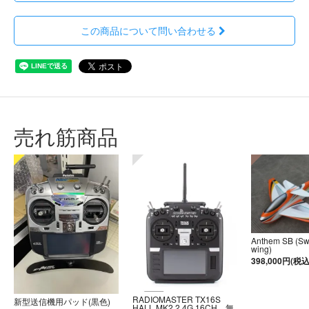
この商品について問い合わせる
売れ筋商品
Anthem SB (S
wing)
398,000円(税込
RADIOMASTER TX16S
新型送信機用パッド(黒色)
HALL MK2 2.4G 16CH 無