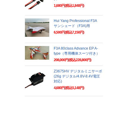
1,680円(税込1,848円)
Hui Yang Professional F3A
サンシェード（F3A)用
6,500円(税込7,150円)
F3A 80class Advance EP A-
type（専用機体スーツ付き）
208,000円(税込228,800円)
Z3675HV デジタルミニサーボ
(26g デジタル/4.8V-8.4V電圧
対応)
4,680円(税込5,148円)