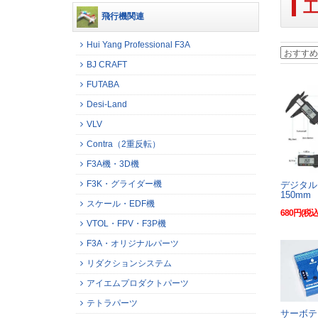
飛行機関連
Hui Yang Professional F3A
BJ CRAFT
FUTABA
Desi-Land
VLV
Contra（2重反転）
F3A機・3D機
F3K・グライダー機
デジタ
150mm
スケール・EDF機
680円(税込
VTOL・FPV・F3P機
F3A・オリジナルパーツ
リダクションシステム
アイエムプロダクトパーツ
テトラパーツ
サーボテ