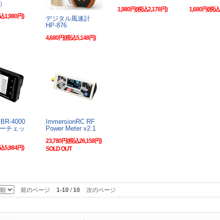
）
1,980円(税込2,178円)
1,680円(税込
込1,980円)
デジタル風速計
HP-876
4,680円(税込5,148円)
BR-4000
ImmersionRC RF
ーチェッ
Power Meter v2.1
23,780円(税込26,158円)
込5,984円)
SOLD OUT
前のページ
1-10
/
10
次のページ