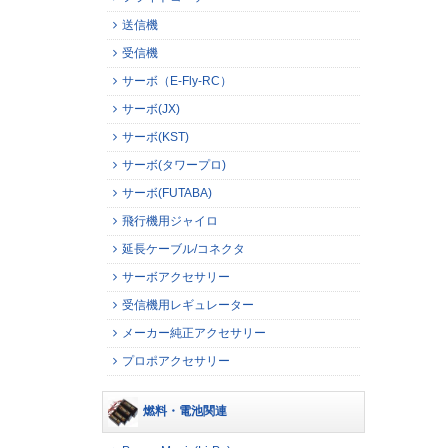
送信機
受信機
サーボ（E-Fly-RC）
サーボ(JX)
サーボ(KST)
サーボ(タワープロ)
サーボ(FUTABA)
飛行機用ジャイロ
延長ケーブル/コネクタ
サーボアクセサリー
受信機用レギュレーター
メーカー純正アクセサリー
プロポアクセサリー
燃料・電池関連