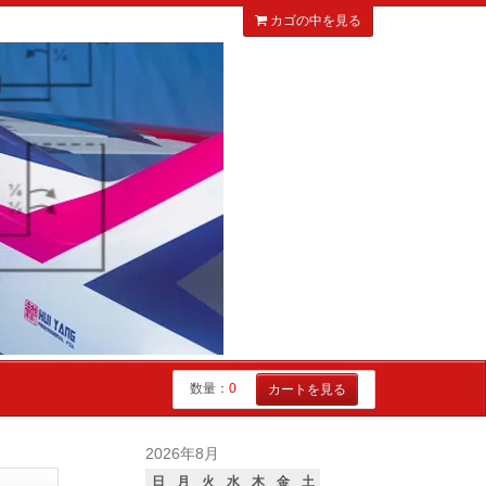
カゴの中を見る
数量：
0
カートを見る
2026年8月
日
月
火
水
木
金
土