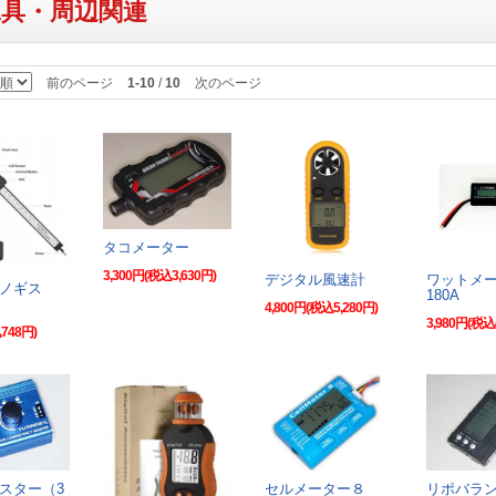
工具・周辺関連
前のページ
1-10
/
10
次のページ
タコメーター
3,300円(税込3,630円)
デジタル風速計
ワットメ
ルノギス
180A
4,800円(税込5,280円)
3,980円(税込
748円)
スター（3
セルメーター８
リポバラ