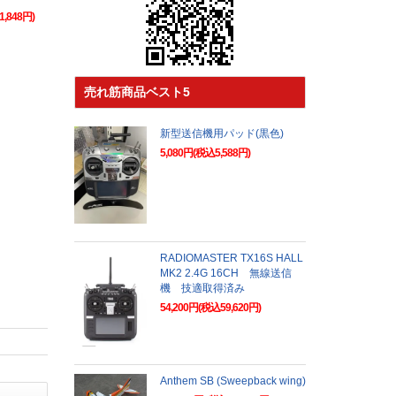
1,848円)
売れ筋商品ベスト5
新型送信機用パッド(黒色)
5,080円(税込5,588円)
RADIOMASTER TX16S HALL
MK2 2.4G 16CH 無線送信
機 技適取得済み
54,200円(税込59,620円)
Anthem SB (Sweepback wing)