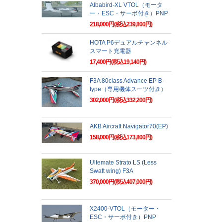
Albabird-XL VTOL（モータ
ー・ESC・サーボ付き）PNP
218,000円(税込239,800円)
HOTA P6デュアルチャンネル
スマート充電器
17,400円(税込19,140円)
F3A 80class Advance EP B-
type（専用機体スーツ付き）
302,000円(税込332,200円)
AKB Aircraft Navigator70(EP)
158,000円(税込173,800円)
Ultemate Strato LS (Less
Swaft wing) F3A
370,000円(税込407,000円)
X2400-VTOL（モーター・
ESC・サーボ付き）PNP