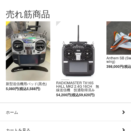
売れ筋商品
Anthem SB (S
wing)
398,000円(税込
RADIOMASTER TX16S
新型送信機用パッド(黒色)
HALL MK2 2.4G 16CH 無
5,080円(税込5,588円)
線送信機 技適取得済み
54,200円(税込59,620円)
ホーム
カートを見る