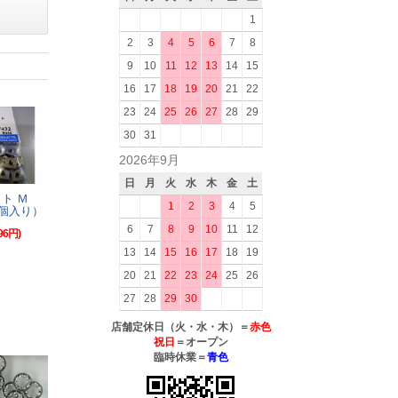
1
2
3
4
5
6
7
8
9
10
11
12
13
14
15
16
17
18
19
20
21
22
23
24
25
26
27
28
29
30
31
2026年9月
日
月
火
水
木
金
土
ット Ｍ
1
2
3
4
5
8個入り）
6
7
8
9
10
11
12
96円)
13
14
15
16
17
18
19
20
21
22
23
24
25
26
27
28
29
30
店舗定休日（火・水・木）＝
赤色
祝日
＝オープン
臨時休業＝
青色