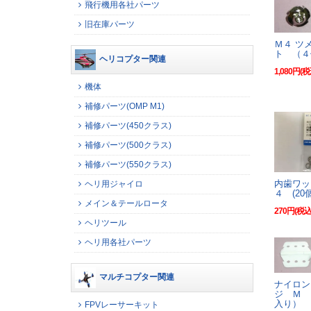
飛行機用各社パーツ
旧在庫パーツ
Ｍ４ ツ
ト （４
ヘリコプター関連
1,080円(税
機体
補修パーツ(OMP M1)
補修パーツ(450クラス)
補修パーツ(500クラス)
補修パーツ(550クラス)
内歯ワッ
ヘリ用ジャイロ
４ (20
メイン＆テールロータ
270円(税込
ヘリツール
ヘリ用各社パーツ
マルチコプター関連
ナイロン
ジ Ｍ 
入り）
FPVレーサーキット