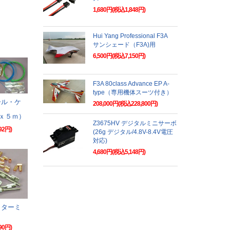
1,680円(税込1,848円)
Hui Yang Professional F3A
サンシェード（F3A)用
6,500円(税込7,150円)
F3A 80class Advance EP A-
type（専用機体スーツ付き）
ール・ケ
208,000円(税込228,800円)
Ｌ
ｘ５ｍ）
Z3675HV デジタルミニサーボ
92円)
(26g デジタル/4.8V-8.4V電圧
対応)
4,680円(税込5,148円)
・ターミ
90円)