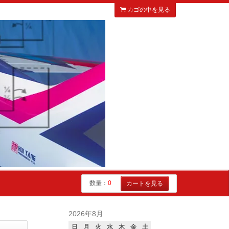
カゴの中を見る
数量：
0
カートを見る
2026年8月
日
月
火
水
木
金
土