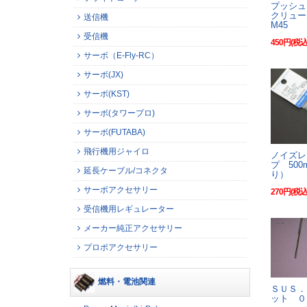
プッシュ
クリュ
送信機
M45
受信機
450円(税込
サーボ（E-Fly-RC）
サーボ(JX)
サーボ(KST)
サーボ(タワープロ)
サーボ(FUTABA)
飛行機用ジャイロ
ノイズレ
プ 500
延長ケーブル/コネクタ
り）
サーボアクセサリー
270円(税込
受信機用レギュレーター
メーカー純正アクセサリー
プロポアクセサリー
燃料・電池関連
ＳＵＳ．
ット ０