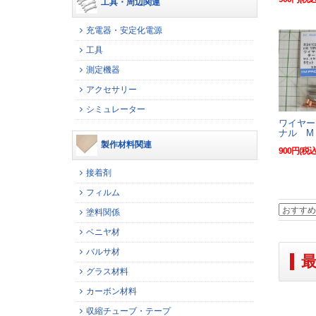
工具・周辺関連
充電器・安定化電源
工具
測定機器
アクセサリー
シミュレーター
ワイヤー
ナル M
製作材料関連
900円(税込
接着剤
フィルム
塗料関係
ベニヤ材
バルサ材
グラス材料
カーボン材料
収縮チューブ・テープ