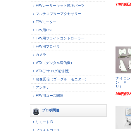
770円(税込
FPVレーサーキット純正パーツ
マルチコプターアクセサリー
FPVモーター
FPV用ESC
FPV用フライトコントローラー
FPV用プロペラ
カメラ
VTX（デジタル送信機）
VTX(アナログ送信機)
ナイロン
映像受信（ゴーグル・モニター）
ン Ｍ 
り）
アンテナ
360円(税込
FPV用コース関連
プロポ関連
リモートID
フライトコーチ