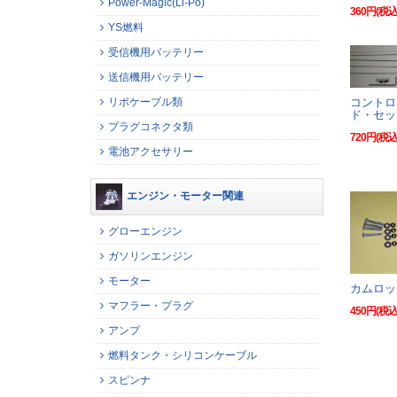
Power-Magic(Li-Po)
360円(税込
YS燃料
受信機用バッテリー
送信機用バッテリー
コントロ
リポケーブル類
ド・セッ
プラグコネクタ類
720円(税込
電池アクセサリー
エンジン・モーター関連
グローエンジン
ガソリンエンジン
モーター
カムロッ
マフラー・プラグ
450円(税込
アンプ
燃料タンク・シリコンケーブル
スピンナ