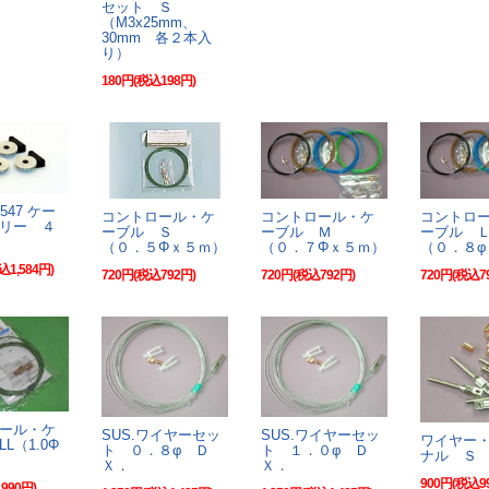
セット Ｓ
（M3x25mm、
30mm 各２本入
り）
180円(税込198円)
547 ケー
コントロール・ケ
コントロール・ケ
コントロ
リー ４
ーブル Ｓ
ーブル Ｍ
ーブル 
（０．５Φｘ５ｍ）
（０．７Φｘ５ｍ）
（０．８φ
込1,584円)
720円(税込792円)
720円(税込792円)
720円(税込7
ール・ケ
SUS.ワイヤーセッ
SUS.ワイヤーセッ
ワイヤー
L（1.0Φ
ト ０．８φ Ｄ
ト １．０φ Ｄ
ナル Ｓ
Ｘ．
Ｘ．
900円(税込9
990円)