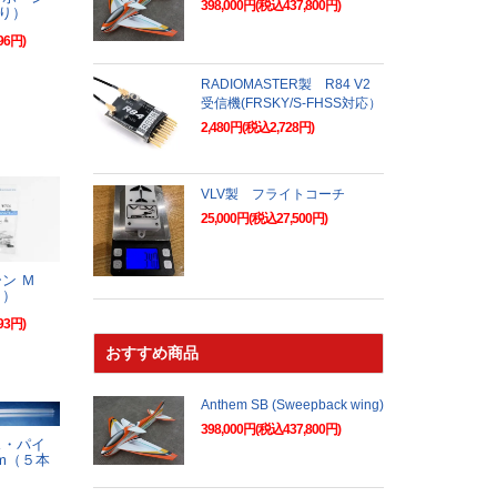
398,000円(税込437,800円)
り）
96円)
RADIOMASTER製 R84 V2
受信機(FRSKY/S-FHSS対応）
2,480円(税込2,728円)
VLV製 フライトコーチ
25,000円(税込27,500円)
ーン Ｍ
り）
93円)
おすすめ商品
Anthem SB (Sweepback wing)
398,000円(税込437,800円)
ス・パイ
mm（５本