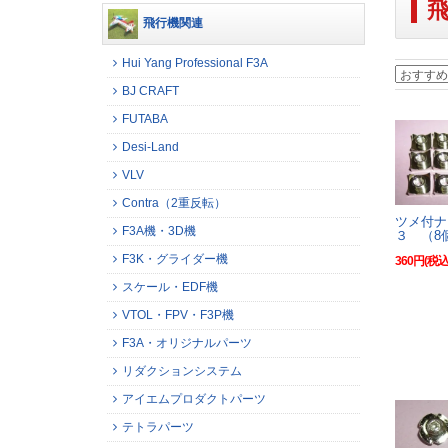
飛行機関連
Hui Yang Professional F3A
BJ CRAFT
FUTABA
Desi-Land
VLV
Contra（2重反転）
ツメ付ナ
F3A機・3D機
３ （8
F3K・グライダー機
360円(税込
スケール・EDF機
VTOL・FPV・F3P機
F3A・オリジナルパーツ
リダクションシステム
アイエムプロダクトパーツ
テトラパーツ