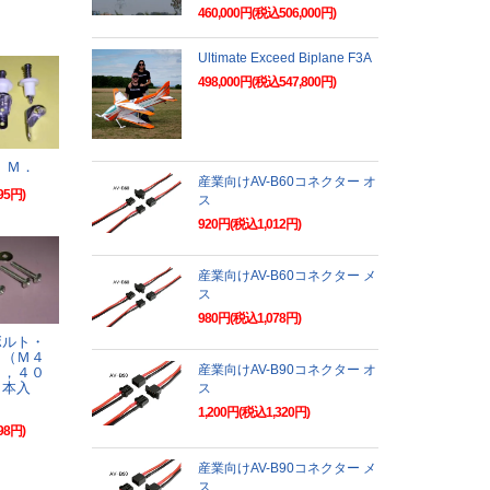
460,000円(税込506,000円)
Ultimate Exceed Biplane F3A
498,000円(税込547,800円)
 Ｍ．
産業向けAV-B60コネクター オ
95円)
ス
920円(税込1,012円)
産業向けAV-B60コネクター メ
ス
980円(税込1,078円)
ボルト・
Ｌ（Ｍ４
産業向けAV-B90コネクター オ
ｍ，４０
２本入
ス
1,200円(税込1,320円)
98円)
産業向けAV-B90コネクター メ
ス