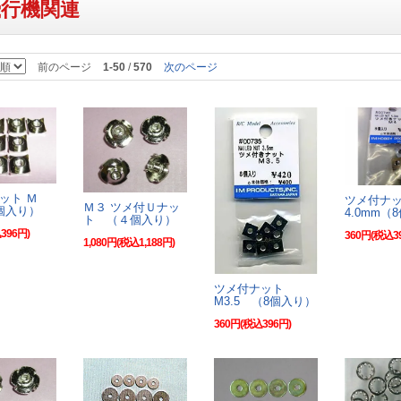
飛行機関連
前のページ
1-50
/
570
次のページ
ット Ｍ
ツメ付ナ
Ｍ３ ツメ付Ｕナッ
個入り）
4.0mm（
ト （４個入り）
396円)
360円(税込3
1,080円(税込1,188円)
ツメ付ナット
M3.5 （8個入り）
360円(税込396円)