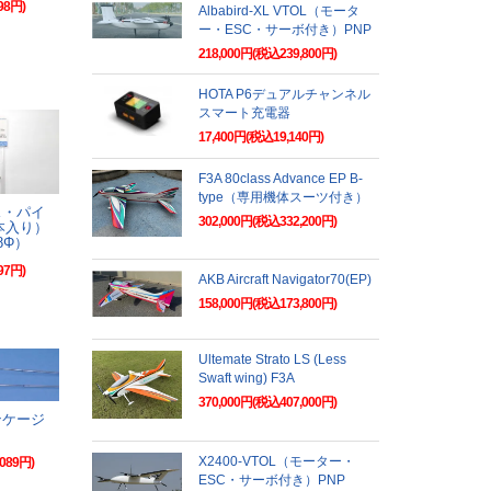
98円)
Albabird-XL VTOL（モータ
ー・ESC・サーボ付き）PNP
218,000円(税込239,800円)
HOTA P6デュアルチャンネル
スマート充電器
17,400円(税込19,140円)
F3A 80class Advance EP B-
type（専用機体スーツ付き）
ス・パイ
302,000円(税込332,200円)
本入り）
.8Φ）
97円)
AKB Aircraft Navigator70(EP)
158,000円(税込173,800円)
Ultemate Strato LS (Less
Swaft wing) F3A
370,000円(税込407,000円)
ンケージ
Ｓ
X2400-VTOL（モーター・
089円)
ESC・サーボ付き）PNP