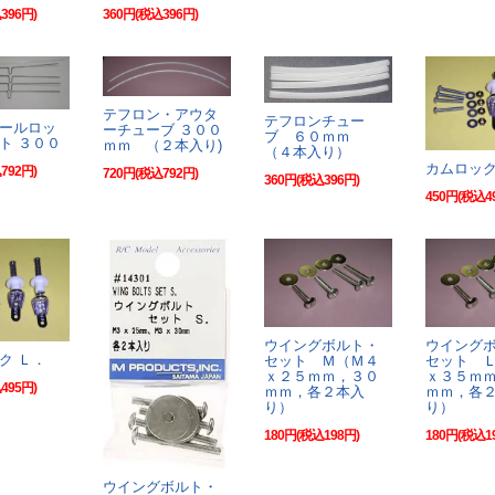
396円)
360円(税込396円)
テフロン・アウタ
テフロンチュー
ールロッ
ーチューブ ３００
ブ ６０ｍｍ
ト ３００
ｍｍ （２本入り)
（４本入り）
カムロック
792円)
720円(税込792円)
360円(税込396円)
450円(税込4
ウイングボルト・
ウイング
ク Ｌ．
セット Ｍ（Ｍ４
セット 
ｘ２５ｍｍ，３０
ｘ３５ｍ
495円)
ｍｍ，各２本入
ｍｍ，各
り）
り）
180円(税込198円)
180円(税込1
ウイングボルト・