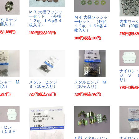
Ｍ３ 大径ワッシャ
ーセット （外径
Ｍ４ 大径ワッシャ
メ付Ｕナッ
１２φ、１６φ各４
ーセット （外径
内歯ワッ
個入り）
枚入り）
１２φ、１６φ各４
M3 (20
枚入り）
込1,188円)
180円(税込198円)
270円(税込2
180円(税込198円)
ナイロン
ジ Ｓ （
り）
シャー M
メタル・ヒンジ
メタルヒンジ Ｍ
個入）
Ｓ（10ヶ入り）
（10ヶ入り）
770円(税込8
297円)
720円(税込792円)
720円(税込792円)
・ヒン
（１６ヶ
Ｃ型 メタル・ヒン
ナイロン