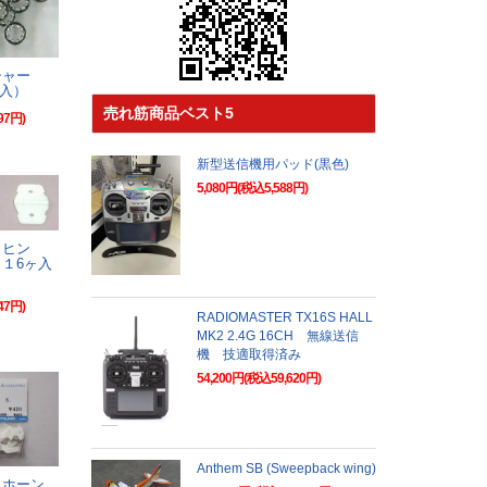
シャー
個入）
売れ筋商品ベスト5
97円)
新型送信機用パッド(黒色)
5,080円(税込5,588円)
・ヒン
１6ヶ入
47円)
RADIOMASTER TX16S HALL
MK2 2.4G 16CH 無線送信
機 技適取得済み
54,200円(税込59,620円)
Anthem SB (Sweepback wing)
・ホーン