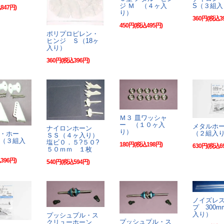
ジ Ｍ （４ヶ入
S（３組入
847円)
り）
360円(税込3
450円(税込495円)
ポリプロピレン・
ヒンジ Ｓ（18ヶ
入り）
360円(税込396円)
Ｍ３ 皿ワッシャ
ー （１０ヶ入
メタルホ
ナイロンホーン
り）
（２組入
・ホー
ＳＳ（４ヶ入り）
（３組入
塩ビ０．５?５０?
180円(税込198円)
630円(税込6
５０ｍｍ １枚
396円)
540円(税込594円)
ノイズレ
プ 300
入り）
プッシュプル・ス
プッシュプル・ス
クリューホーン