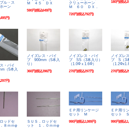
180円(税込1
プル・ス
クリューホーン
Ｍ ４５ ＤＸ
ーホーン
Ｍ ６０ ＤＸ．
590円(税込649円)
720円(税込792円)
495円)
ノイズレス・パイ
ノイズレス・パイ
ノイズレ
プ 900mm（5本入
プ SS（3本入り）
プ S（3
り）
（1.0Φｘ1.6Φ）
（1.2Φx1
ス・パイ
mm（5本入
360円(税込396円)
270円(税込297円)
270円(税込2
297円)
ＥＰ用リンケージ
ＥＰ用リ
セット Ｍ
セット 
ロッドセ
ＳＵＳ．ロッドセ
990円(税込1,089円)
990円(税込1,
．８ｍｍφ
ット １．０ｍｍφ