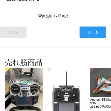
32
1
12
商品中
-
商品
戻る
次へ
売れ筋商品
Anthem SB (S
wing)
398,000円(税込