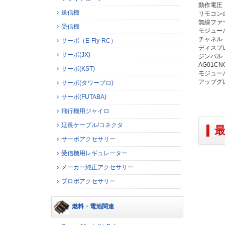
動作電圧：6
送信機
リモコンの
無線ファー
受信機
モジュール
チャネル
サーボ（E-Fly-RC）
ディスプレ
サーボ(JX)
ジンバル
AG01C
サーボ(KST)
モジュー
アップグ
サーボ(タワープロ)
サーボ(FUTABA)
飛行機用ジャイロ
延長ケーブル/コネクタ
サーボアクセサリー
受信機用レギュレーター
メーカー純正アクセサリー
プロポアクセサリー
燃料・電池関連