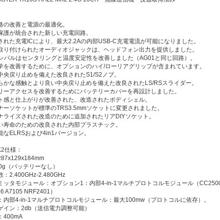
路の改善と電源の最適化。
保護が統合された新しい充電回路。
れた充電ICにより、最大2.2Aの内部USB-C充電電流が可能になりました。
取り付けられたオーディオジャックは、ヘッドフォン出力を提供しました。
0ジンバルはセンタリングと温度安定性を改善しました（AG01と同じ回路）。
学を改善するために、オプションのハイ/ローリアグリップが含まれています。
中央戻り止めを備えた改良されたS1/S2ノブ。
らかな感触とより良い中央戻り止めを備えた改良されたLS/RSスライダー。
リーアクセスを改善するためにバッテリーカバーを再設計しました。
ト感と仕上がりが改善された、改造されたボディシェル。
ナーソケットが標準のTRS3.5mmソケットに変更されました。
ナライズされた改造のために追加されたリアDIYソケット。
い寿命のための改良された内部プラスチック。
なELRSおよび4in1バージョン。
K2仕様：
7x129x184mm
50g（バッテリーなし）
2.400GHz-2.480GHz
ッタモジュール：オプション1：内部4-in-1マルチプロトコルモジュール（CC250
6 A7105 NRF2401）
内部4-in-1マルチプロトコルモジュール：最大100mw（プロトコルに依存）。
ゲイン：2db（送信電力調整可能）
400mA