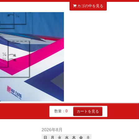
カゴの中を見る
数量：
0
カートを見る
2026年8月
日
月
火
水
木
金
土