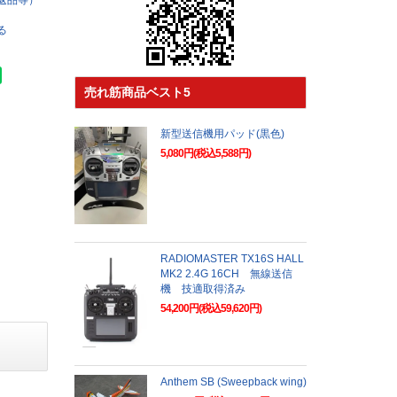
返品等）
る
売れ筋商品ベスト5
新型送信機用パッド(黒色)
5,080円(税込5,588円)
RADIOMASTER TX16S HALL
MK2 2.4G 16CH 無線送信
機 技適取得済み
54,200円(税込59,620円)
Anthem SB (Sweepback wing)