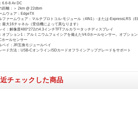
.6-8.4v DC
距離：＞ 2km @ 22dbm
ムウェア：EdgeTX
ファームウェア：マルチプロトコル-モジュール（4IN1）-または-ExpressLRS（E
：最大16チャネル（受信機によって異なります）
イ：解像度480*272の4.3インチTFTフルカラータッチディスプレイ
：オプション1：アルミニウムフェイシアを備えたV4.0ホールセンサー。オプション
NCホールセンサー
ルベイ：JR互換モジュールベイ
レード方法：USB-Cオンライン/SDカードオフラインアップグレードをサポート
最近チェックした商品