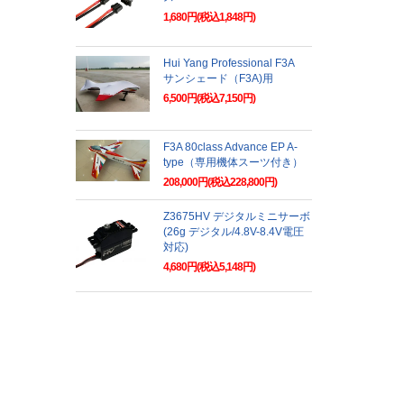
1,680円(税込1,848円)
Hui Yang Professional F3A
サンシェード（F3A)用
6,500円(税込7,150円)
F3A 80class Advance EP A-
type（専用機体スーツ付き）
208,000円(税込228,800円)
Z3675HV デジタルミニサーボ
(26g デジタル/4.8V-8.4V電圧
対応)
4,680円(税込5,148円)