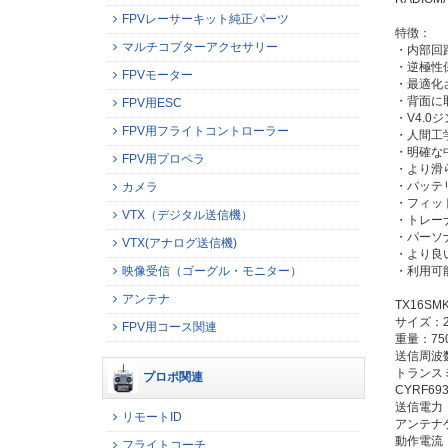
FPVレーサーキット純正パーツ
特徴：
マルチコプターアクセサリー
・内部回
・逆極性
FPVモーター
・最適化さ
・背面に
FPV用ESC
・V4.
FPV用フライトコントローラー
・人間工
・明確な
FPV用プロペラ
・より滑
・バッテ
カメラ
・フィッ
VTX（デジタル送信機）
・トレー
・パーソ
VTX(アナログ送信機)
・より良
・利用可能
映像受信（ゴーグル・モニター）
アンテナ
TX16SM
サイズ：28
FPV用コース関連
重量：7
送信周波数：
トランスミ
プロポ関連
CYRF693
送信電力：
リモートID
アンテナ
動作電流：
フライトコーチ