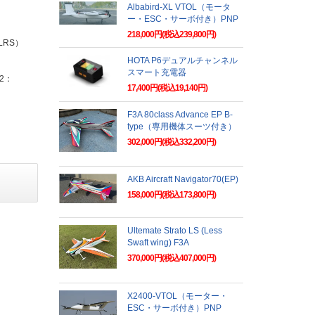
Albabird-XL VTOL（モータ
ー・ESC・サーボ付き）PNP
218,000円(税込239,800円)
LRS）
HOTA P6デュアルチャンネル
スマート充電器
2：
17,400円(税込19,140円)
F3A 80class Advance EP B-
type（専用機体スーツ付き）
302,000円(税込332,200円)
AKB Aircraft Navigator70(EP)
158,000円(税込173,800円)
Ultemate Strato LS (Less
Swaft wing) F3A
370,000円(税込407,000円)
X2400-VTOL（モーター・
ESC・サーボ付き）PNP