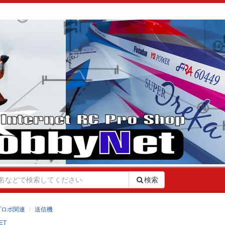
検索
プロポ関連
送信機
ET