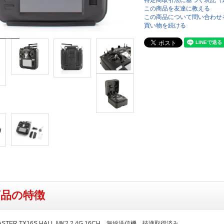
特定商取引法に基づく表記（
この商品を友達に教える
この商品について問い合わせ
買い物を続ける
商品の特徴
ASTER TX16S HALL MK2 2.4G 16CH 無線送信機 技適取得済み