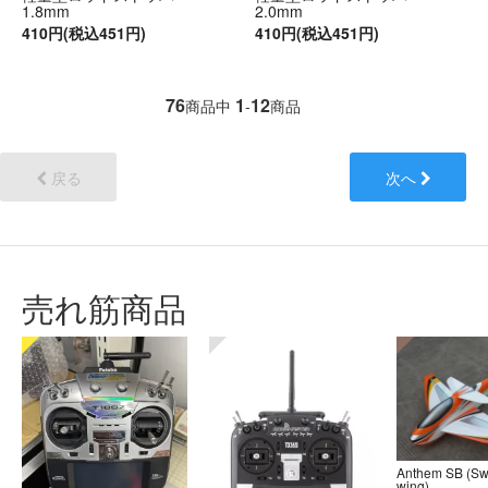
1.8mm
2.0mm
410円(税込451円)
410円(税込451円)
76
1
12
商品中
-
商品
戻る
次へ
売れ筋商品
Anthem SB (S
wing)