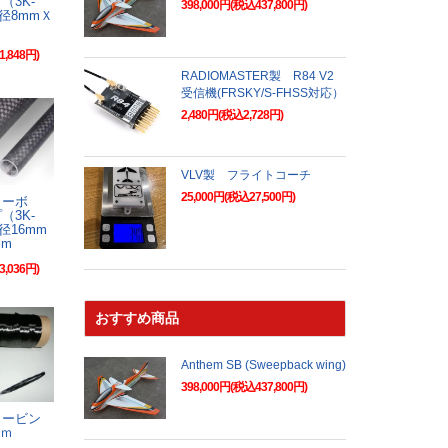
（3K-
398,000円(税込437,800円)
外径8mmＸ
1,848円)
RADIOMASTER製 R84 V2
受信機(FRSKY/S-FHSS対応）
2,480円(税込2,728円)
VLV製 フライトコーチ
25,000円(税込27,500円)
カーボ
（3K-
径16mm
mm
3,036円)
おすすめ商品
Anthem SB (Sweepback wing)
398,000円(税込437,800円)
ロービン
0ｍ