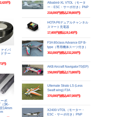
Albabird-XL VTOL（モータ
2,420円)
ー・ESC・サーボ付き）PNP
218,000円(税込239,800円)
HOTA P6デュアルチャンネル
スマート充電器
17,400円(税込19,140円)
F3A 80class Advance EP B-
type（専用機体スーツ付き）
ファイバ
302,000円(税込332,200円)
ッドテー
73円)
AKB Aircraft Navigator70(EP)
158,000円(税込173,800円)
Ultemate Strato LS (Less
Swaft wing) F3A
370,000円(税込407,000円)
カーボ
（3K-
径14mm
X2400-VTOL（モーター・
mm
ESC・サーボ付き）PNP