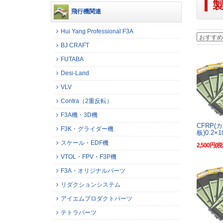
飛行機関連
Hui Yang Professional F3A
BJ CRAFT
FUTABA
Desi-Land
VLV
Contra（2重反転）
F3A機・3D機
CFRP(
F3K・グライダー機
板)0.2×1
スケール・EDF機
2,500円(税
VTOL・FPV・F3P機
F3A・オリジナルパーツ
リダクションシステム
アイエムプロダクトパーツ
テトラパーツ