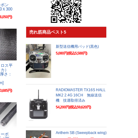
ーボン
00Ｘ300
6,050円)
売れ筋商品ベスト5
新型送信機用パッド(黒色)
5,080円(税込5,588円)
クロス平
レカ）
2［厚さ：
m]
RADIOMASTER TX16S HALL
3,685円)
MK2 2.4G 16CH 無線送信
機 技適取得済み
54,200円(税込59,620円)
Anthem SB (Sweepback wing)
カーボ