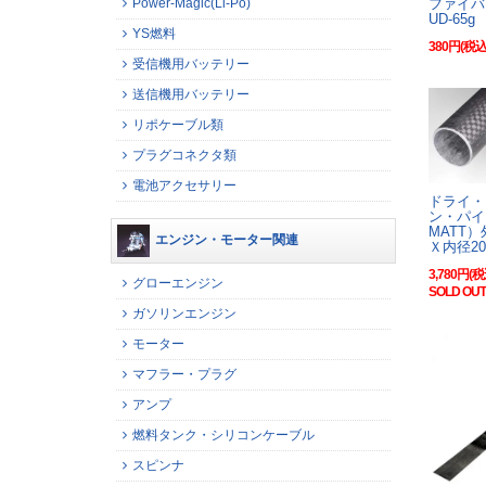
Power-Magic(Li-Po)
ファイバ
UD-65g
YS燃料
380円(税込
受信機用バッテリー
送信機用バッテリー
リポケーブル類
プラグコネクタ類
電池アクセサリー
ドライ・
ン・パイ
MATT）
エンジン・モーター関連
Ｘ内径2
3,780円(税
グローエンジン
SOLD OUT
ガソリンエンジン
モーター
マフラー・プラグ
アンプ
燃料タンク・シリコンケーブル
スピンナ