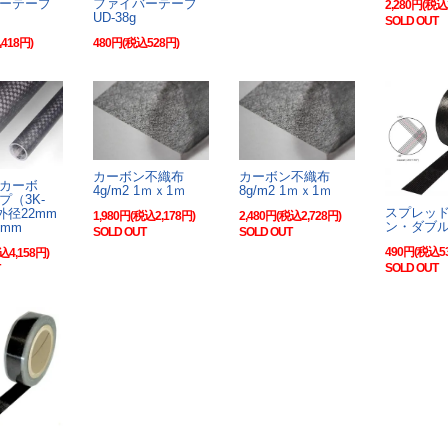
ーテープ
ファイバーテープ
2,280円(税込
UD-38g
SOLD OUT
418円)
480円(税込528円)
カーボン不織布
カーボン不織布
カーボ
4g/m2 1ｍｘ1ｍ
8g/m2 1ｍｘ1ｍ
プ（3K-
スプレッ
外径22mm
1,980円(税込2,178円)
2,480円(税込2,728円)
ン・ダブ
0mm
SOLD OUT
SOLD OUT
490円(税込5
込4,158円)
SOLD OUT