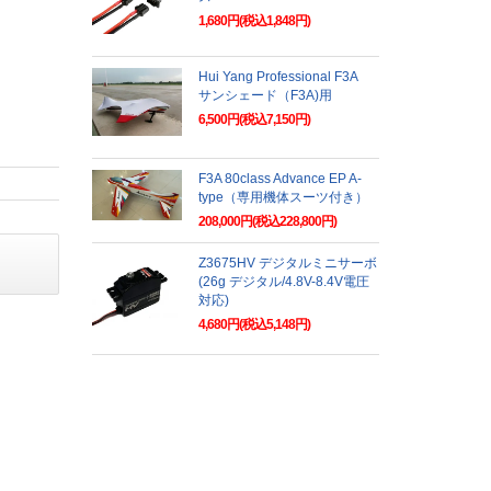
1,680円(税込1,848円)
Hui Yang Professional F3A
サンシェード（F3A)用
6,500円(税込7,150円)
F3A 80class Advance EP A-
type（専用機体スーツ付き）
208,000円(税込228,800円)
Z3675HV デジタルミニサーボ
(26g デジタル/4.8V-8.4V電圧
対応)
4,680円(税込5,148円)