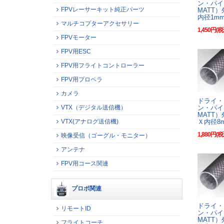
ン・パイ
FPVレーサーキット純正パーツ
MATT）
内径1m
マルチコプターアクセサリー
1,450円(税
FPVモーター
FPV用ESC
FPV用フライトコントローラー
FPV用プロペラ
カメラ
ドライ・
VTX（デジタル送信機）
ン・パイ
MATT）
VTX(アナログ送信機)
Ｘ内径8
1,880円(税
映像受信（ゴーグル・モニター）
アンテナ
FPV用コース関連
プロポ関連
ドライ・
リモートID
ン・パイ
MATT）
フライトコーチ