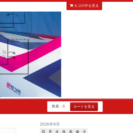
カゴの中を見る
数量：
0
カートを見る
2026年8月
日
月
火
水
木
金
土