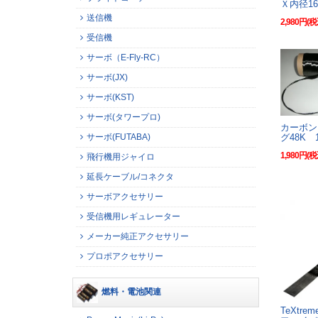
Ｘ内径1
送信機
2,980円(税
受信機
サーボ（E-Fly-RC）
サーボ(JX)
サーボ(KST)
サーボ(タワープロ)
カーボン
サーボ(FUTABA)
グ48K 
1,980円(税
飛行機用ジャイロ
延長ケーブル/コネクタ
サーボアクセサリー
受信機用レギュレーター
メーカー純正アクセサリー
プロポアクセサリー
燃料・電池関連
TeXtre