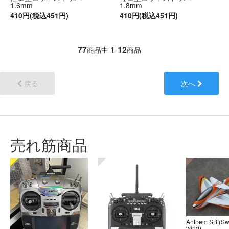
1.6mm
1.8mm
410円(税込451円)
410円(税込451円)
77
1
12
商品中
-
商品
戻る
次へ
売れ筋商品
Anthem SB (S
wing)