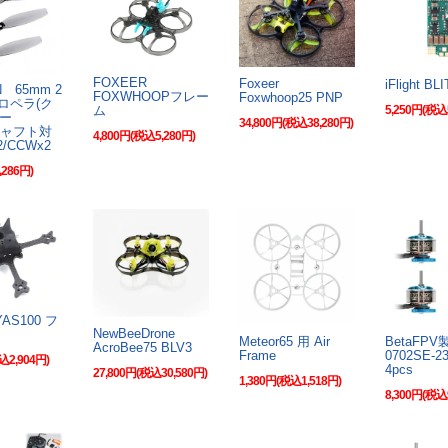
FOXEER
Foxeer
iFlight BL
 65mm 2
FOXWHOOPフレー
Foxwhoop25 PNP
プロペラ(ク
ム
5,250円(税込
レー
34,800円(税込38,280円)
シャフト対
4,800円(税込5,280円)
2/CCWx2
286円)
EYAS100 フ
NewBeeDrone
Meteor65 用 Air
BetaFPV製
AcroBee75 BLV3
Frame
0702SE-2
込2,904円)
4pcs
27,800円(税込30,580円)
1,380円(税込1,518円)
8,300円(税込