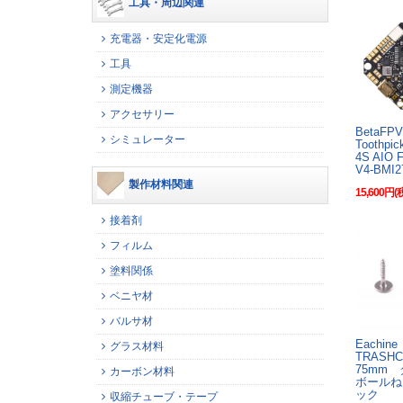
工具・周辺関連
充電器・安定化電源
工具
測定機器
アクセサリー
BetaF
シミュレーター
Toothpic
4S AIO
V4-BMI2
製作材料関連
15,600円(
接着剤
フィルム
塗料関係
ベニヤ材
バルサ材
Eachine
グラス材料
TRASHC
75mm
カーボン材料
ボールね
ック
収縮チューブ・テープ