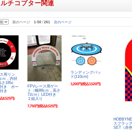
マルチコプター関連
前のページ
1-50
/
261
次のページ
ランディングパッ
ース用リン
ド(110cm)
9cｍ，内径
高さ185c
3,200円(税込3,520円)
FPVレース用ゲー
D付き ポー
ト（幅88cｍ，高さ
付き
72cｍ）LED付き
２組入り
込8,525円)
7,750円(税込8,525円)
HOBBYN
スフラッ
SET（赤