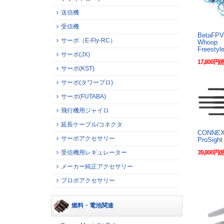
送信機
受信機
BetaFPV 
サーボ（E-Fly-RC）
Whoop
Freestyl
サーボ(JX)
17,800円(
サーボ(KST)
サーボ(タワープロ)
サーボ(FUTABA)
飛行機用ジャイロ
延長ケーブル/コネクタ
CONN
サーボアクセサリー
ProSigh
受信機用レギュレーター
39,800円(
メーカー純正アクセサリー
プロポアクセサリー
燃料・電池関連