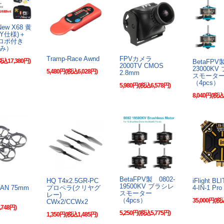
New X68 黄
KY仕様)＋
プロポ付き
み）
Tramp-Race Awnd
FPVカメラ
税込17,380円)
BetaFPV
2000TV CMOS
23000K
5,480円(税込6,028円)
2.8mm
スモータ
（4pcs）
5,980円(税込6,578円)
8,040円(税込
BetaFPV製 0802-
HQ T4x2.5GR-PC
iFlight BL
19500KV ブラシレ
AN 75mm
プロペラ(クリヤグ
4-IN-1 Pro
スモーター
レー)
（4pcs）
35,000円(税
CWx2/CCWx2
748円)
5,250円(税込5,775円)
1,350円(税込1,485円)