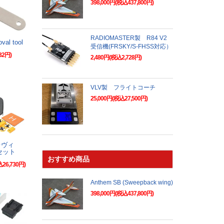
398,000円(税込437,800円)
RADIOMASTER製 R84 V2
val tool
受信機(FRSKY/S-FHSS対応）
32円)
2,480円(税込2,728円)
VLV製 フライトコーチ
25,000円(税込27,500円)
レヴィ
セット
おすすめ商品
込26,730円)
Anthem SB (Sweepback wing)
398,000円(税込437,800円)