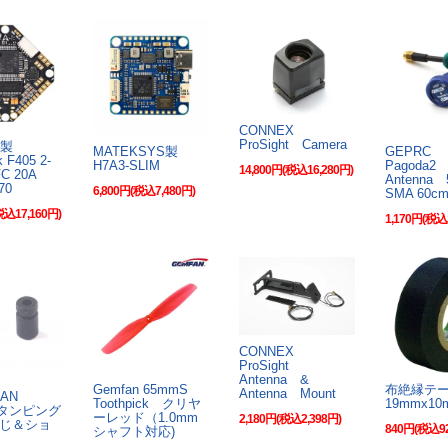
CONNEX
ProSight Camera
PV製
MATEKSYS製
GEPRC
k F405 2-
H7A3-SLIM
Pagoda
14,800円(税込16,280円)
 FC 20A
Antenna 
70
6,800円(税込7,480円)
SMA 60c
税込17,160円)
1,170円(税込
CONNEX
ProSight
Antenna &
Gemfan 65mmS
布絶縁テ
Antenna Mount
AN
Toothpick クリヤ
19mmx10
 タンピング
ーレッド（1.0mm
2,180円(税込2,398円)
じ＆ショ
840円(税込9
シャフト対応)