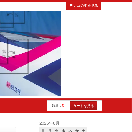
カゴの中を見る
数量：
0
カートを見る
2026年8月
日
月
火
水
木
金
土