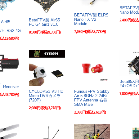
BETAFPV製
Nano Mod
BETAFPV製 ELRS
Nano TX V2
BetaFPV製 Air65
2,480円(税込
Air65
Module
FC G4 5in1 v1.0
e/ELRS2.4G
7,980円(税込8,778円)
8,500円(税込9,350円)
税込19,580円)
Beta85
EX
F4+OSD+
t Receiver
CYCLOPS3 V3 HD
FuriousFPV Stubby
7,800円(税込
税込43,780円)
Micro DVRカメラ
Air 5.8GHz 2.2dBi
(720P)
FPV Antenna 右巻
SMA Male
2,980円(税込3,278円)
2,380円(税込2,618円)