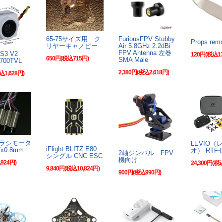
65-75サイズ用 ク
FuriousFPV Stubby
Props remo
リヤーキャノピー
Air 5.8GHz 2.2dBi
FPV Antenna 左巻
S3 V2
120円(税込1
650円(税込715円)
SMA Male
700TVL
2,380円(税込2,618円)
込1,628円)
ブラシモータ
LEVIO（
iFlight BLITZ E80
x0.8mm
オ） RTF
2軸ジンバル FPV
シングル CNC ESC
機向け
924円)
24,300円(税
9,840円(税込10,824円)
900円(税込990円)