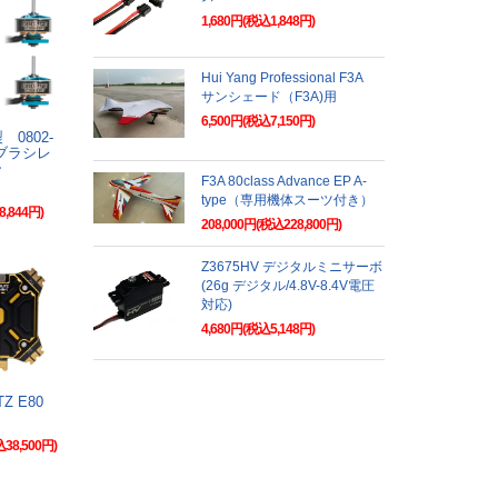
1,680円(税込1,848円)
Hui Yang Professional F3A
サンシェード（F3A)用
6,500円(税込7,150円)
製 0802-
V ブラシレ
ー
F3A 80class Advance EP A-
type（専用機体スーツ付き）
8,844円)
208,000円(税込228,800円)
Z3675HV デジタルミニサーボ
(26g デジタル/4.8V-8.4V電圧
対応)
4,680円(税込5,148円)
ITZ E80
込38,500円)