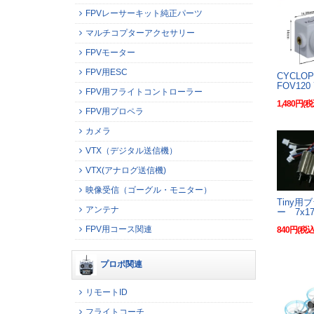
FPVレーサーキット純正パーツ
マルチコプターアクセサリー
FPVモーター
FPV用ESC
CYCLOP
FOV120 
FPV用フライトコントローラー
1,480円(税
FPV用プロペラ
カメラ
VTX（デジタル送信機）
VTX(アナログ送信機)
映像受信（ゴーグル・モニター）
Tiny用
アンテナ
ー 7x17
FPV用コース関連
840円(税込
プロポ関連
リモートID
フライトコーチ