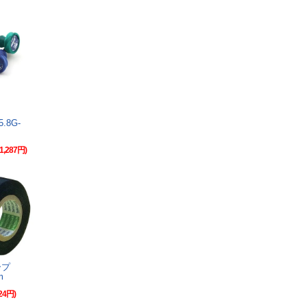
2
5.8G-
m
1,287円)
ープ
m
24円)