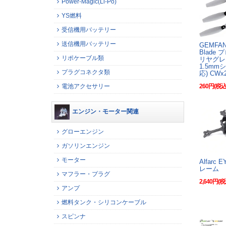
Power-Magic(Li-Po)
YS燃料
受信機用バッテリー
送信機用バッテリー
GEMFAN
Blade 
リポケーブル類
リヤグ
1.5mm
プラグコネクタ類
応) CWx
260円(税込
電池アクセサリー
エンジン・モーター関連
グローエンジン
ガソリンエンジン
モーター
Alfarc 
レーム
マフラー・プラグ
2,640円(税
アンプ
燃料タンク・シリコンケーブル
スピンナ