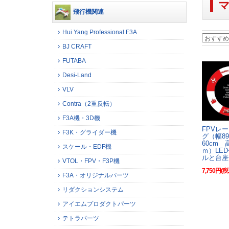
飛行機関連
Hui Yang Professional F3A
BJ CRAFT
FUTABA
Desi-Land
VLV
Contra（2重反転）
F3A機・3D機
FPVレ
F3K・グライダー機
グ（幅8
60cm 
スケール・EDF機
ｍ）LE
ルと台座
VTOL・FPV・F3P機
7,750円(税
F3A・オリジナルパーツ
リダクションシステム
アイエムプロダクトパーツ
テトラパーツ