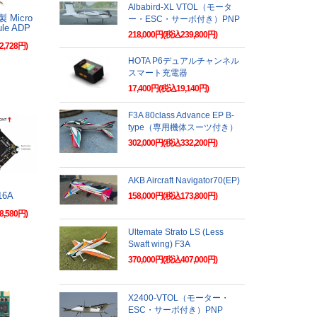
Albabird-XL VTOL（モータ
 Micro
ー・ESC・サーボ付き）PNP
ule ADP
218,000円(税込239,800円)
2,728円)
HOTA P6デュアルチャンネル
スマート充電器
17,400円(税込19,140円)
F3A 80class Advance EP B-
type（専用機体スーツ付き）
302,000円(税込332,200円)
AKB Aircraft Navigator70(EP)
X用
16A
158,000円(税込173,800円)
8,580円)
Ultemate Strato LS (Less
Swaft wing) F3A
370,000円(税込407,000円)
X2400-VTOL（モーター・
ESC・サーボ付き）PNP