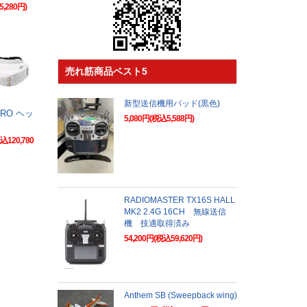
5,280円)
売れ筋商品ベスト5
新型送信機用パッド(黒色)
E
PRO ヘッ
5,080円(税込5,588円)
込120,780
RADIOMASTER TX16S HALL
MK2 2.4G 16CH 無線送信
機 技適取得済み
54,200円(税込59,620円)
Anthem SB (Sweepback wing)