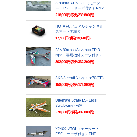
Albabird-XL VTOL（モータ
ー・ESC・サーボ付き）PNP
218,000円(税込239,800円)
HOTA P6デュアルチャンネル
スマート充電器
17,400円(税込19,140円)
F3A 80class Advance EP B-
type（専用機体スーツ付き）
302,000円(税込332,200円)
AKB Aircraft Navigator70(EP)
158,000円(税込173,800円)
Ultemate Strato LS (Less
Swaft wing) F3A
370,000円(税込407,000円)
X2400-VTOL（モーター・
ESC・サーボ付き）PNP