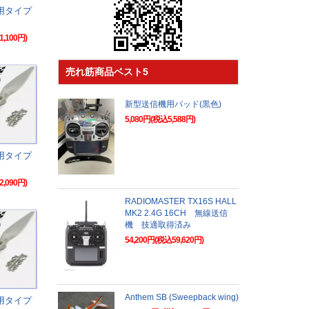
動用タイプ
1,100円)
売れ筋商品ベスト5
新型送信機用パッド(黒色)
5,080円(税込5,588円)
動用タイプ
2,090円)
RADIOMASTER TX16S HALL
MK2 2.4G 16CH 無線送信
機 技適取得済み
54,200円(税込59,620円)
Anthem SB (Sweepback wing)
動用タイプ