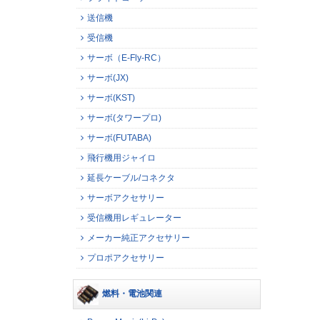
送信機
受信機
サーボ（E-Fly-RC）
サーボ(JX)
サーボ(KST)
サーボ(タワープロ)
サーボ(FUTABA)
飛行機用ジャイロ
延長ケーブル/コネクタ
サーボアクセサリー
受信機用レギュレーター
メーカー純正アクセサリー
プロポアクセサリー
燃料・電池関連