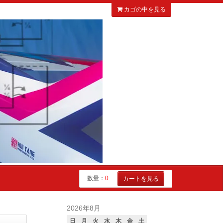
カゴの中を見る
数量：
0
カートを見る
2026年8月
日
月
火
水
木
金
土