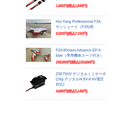
1,680円(税込1,848円)
Hui Yang Professional F3A
サンシェード（F3A)用
6,500円(税込7,150円)
F3A 80class Advance EP A-
type（専用機体スーツ付き）
208,000円(税込228,800円)
Z3675HV デジタルミニサーボ
(26g デジタル/4.8V-8.4V電圧
対応)
4,680円(税込5,148円)