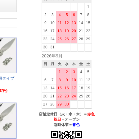
1
2
3
4
5
6
7
8
9
10
11
12
13
14
15
16
17
18
19
20
21
22
23
24
25
26
27
28
29
30
31
2026年9月
日
月
火
水
木
金
土
1
2
3
4
5
動用タイプ
6
7
8
9
10
11
12
13
14
15
16
17
18
19
37円)
20
21
22
23
24
25
26
27
28
29
30
店舗定休日（火・水・木）＝
赤色
祝日
＝オープン
臨時休業＝
青色