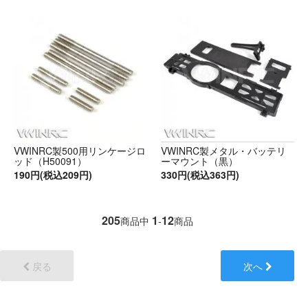
VWINRC製500用リンケージロ
VWINRC製メタル・バッテリ
ッド（H50091）
ーマウント（黒）
190円(税込209円)
330円(税込363円)
205
1
12
商品中
-
商品
戻る
次へ