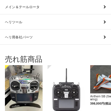
メイン＆テールロータ
ヘリツール
ヘリ用各社パーツ
売れ筋商品
Anthem SB (S
wing)
398,000円(税込