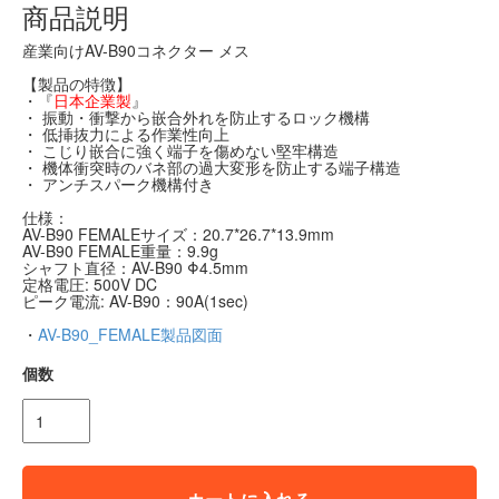
商品説明
産業向けAV-B90コネクター メス
【製品の特徴】
・『
日本企業製
』
・ 振動・衝撃から嵌合外れを防止するロック機構
・ 低挿抜力による作業性向上
・ こじり嵌合に強く端子を傷めない堅牢構造
・ 機体衝突時のバネ部の過大変形を防止する端子構造
・ アンチスパーク機構付き
仕様：
AV-B90 FEMALEサイズ：20.7*26.7*13.9mm
AV-B90 FEMALE重量：9.9g
シャフト直径：AV-B90 Φ4.5mm
定格電圧: 500V DC
ピーク電流: AV-B90：90A(1sec)
・
AV-B90_FEMALE製品図面
個数