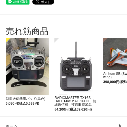
売れ筋商品
Anthem SB (S
wing)
398,000円(税込
RADIOMASTER TX16S
新型送信機用パッド(黒色)
HALL MK2 2.4G 16CH 無
5,080円(税込5,588円)
線送信機 技適取得済み
54,200円(税込59,620円)
ホーム