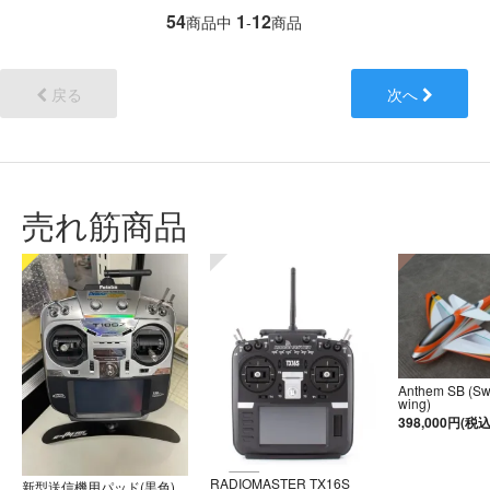
54
1
12
商品中
-
商品
戻る
次へ
売れ筋商品
Anthem SB (S
wing)
398,000円(税込
RADIOMASTER TX16S
新型送信機用パッド(黒色)