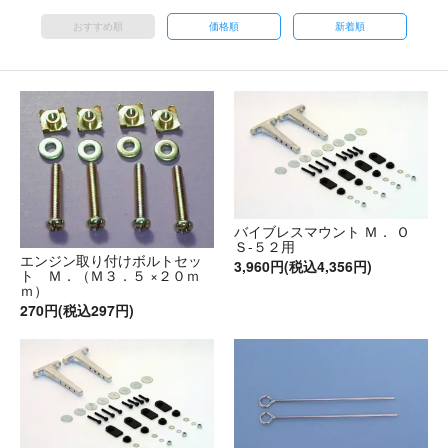
おすすめ順
価格順
新着順
バイブレスマウント Ｍ． Ｏ
Ｓ-５２用
エンジン取り付けボルトセッ
3,960円(税込4,356円)
ト Ｍ．（Ｍ３．５ ×２０ｍ
ｍ）
270円(税込297円)