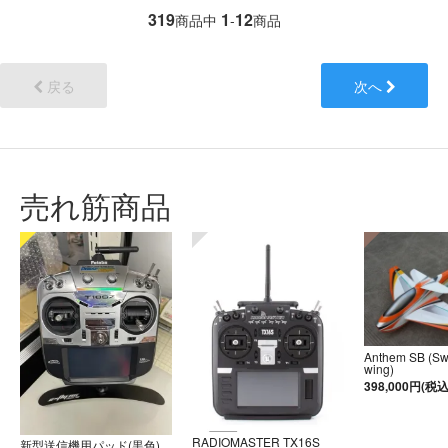
319
1
12
商品中
-
商品
戻る
次へ
売れ筋商品
Anthem SB (S
wing)
398,000円(税込
RADIOMASTER TX16S
新型送信機用パッド(黒色)