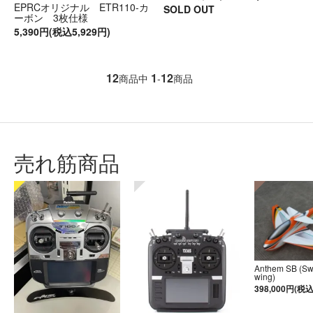
EPRCオリジナル ETR110-カ
SOLD OUT
ーボン 3枚仕様
5,390円(税込5,929円)
12
1
12
商品中
-
商品
売れ筋商品
Anthem SB (S
wing)
398,000円(税込