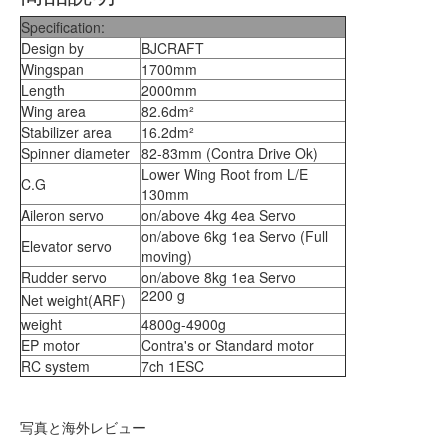
Specification:
Design by
BJCRAFT
Wingspan
1700mm
Length
2000mm
Wing area
82.6dm²
Stabilizer area
16.2dm²
Spinner diameter
82-83mm (Contra Drive Ok)
Lower Wing Root from L/E
C.G
130mm
Aileron servo
on/above 4kg 4ea Servo
on/above 6kg 1ea Servo (Full
Elevator servo
moving)
Rudder servo
on/above 8kg 1ea Servo
2200 g
Net weight(ARF)
weight
4800g-4900g
EP motor
Contra's or Standard motor
RC system
7ch 1ESC
写真と海外レビュー