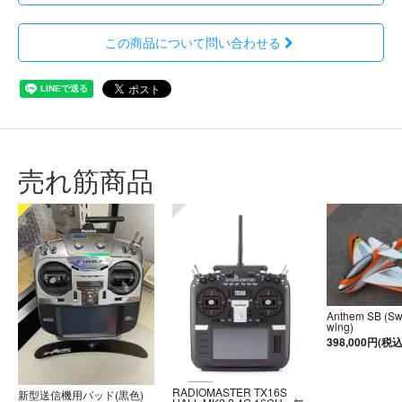
この商品について問い合わせる
売れ筋商品
Anthem SB (S
wing)
398,000円(税込
RADIOMASTER TX16S
新型送信機用パッド(黒色)