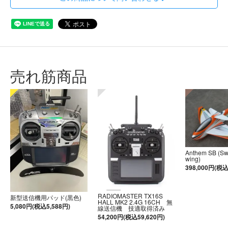
売れ筋商品
Anthem SB (S
wing)
398,000円(税込
RADIOMASTER TX16S
新型送信機用パッド(黒色)
HALL MK2 2.4G 16CH 無
5,080円(税込5,588円)
線送信機 技適取得済み
54,200円(税込59,620円)