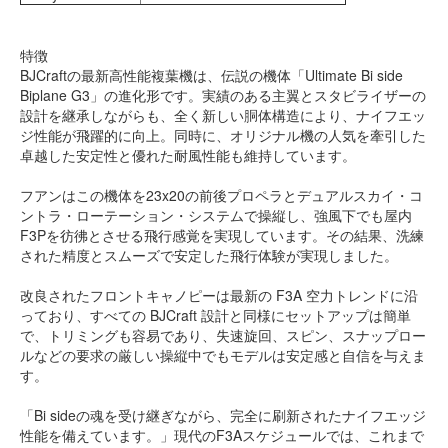
特徴
BJCraftの最新高性能複葉機は、伝説の機体「Ultimate Bi side
Biplane G3」の進化形です。実績のある主翼とスタビライザーの
設計を継承しながらも、全く新しい胴体構造により、ナイフエッ
ジ性能が飛躍的に向上。同時に、オリジナル機の人気を牽引した
卓越した安定性と優れた耐風性能も維持しています。
フアンはこの機体を23x20の前後プロペラとデュアルスカイ・コ
ントラ・ローテーション・システムで操縦し、強風下でも屋内
F3Pを彷彿とさせる飛行感覚を実現しています。その結果、洗練
された精度とスムーズで安定した飛行体験が実現しました。
改良されたフロントキャノピーは最新の F3A 空力トレンドに沿
っており、すべての BJCraft 設計と同様にセットアップは簡単
で、トリミングも容易であり、失速旋回、スピン、スナップロー
ルなどの要求の厳しい操縦中でもモデルは安定感と自信を与えま
す。
「Bi sideの魂を受け継ぎながら、完全に刷新されたナイフエッジ
性能を備えています。」現代のF3Aスケジュールでは、これまで