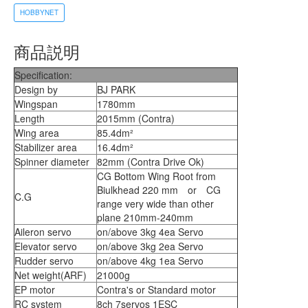
HOBBYNET
商品説明
Specification:
Design by
BJ PARK
Wingspan
1780mm
Length
2015mm (Contra)
Wing area
85.4dm²
Stabilizer area
16.4dm²
Spinner diameter
82mm (Contra Drive Ok)
CG Bottom Wing Root from
Biulkhead 220 mm or CG
C.G
range very wide than other
plane 210mm-240mm
Aileron servo
on/above 3kg 4ea Servo
Elevator servo
on/above 3kg 2ea Servo
Rudder servo
on/above 4kg 1ea Servo
Net weight(ARF)
21000g
EP motor
Contra's or Standard motor
RC system
8ch 7servos 1ESC