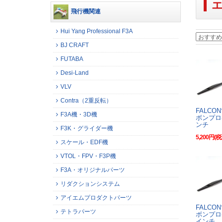
飛行機関連
Hui Yang Professional F3A
BJ CRAFT
FUTABA
Desi-Land
VLV
Contra（2重反転）
FALCO
F3A機・3D機
ボンプロ
ンチ
F3K・グライダー機
5,200円(税
スケール・EDF機
VTOL・FPV・F3P機
F3A・オリジナルパーツ
リダクションシステム
アイエムプロダクトパーツ
FALCO
テトラパーツ
ボンプロ
インチ