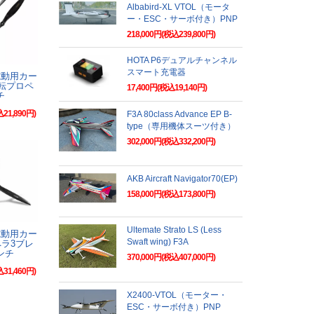
Albabird-XL VTOL（モータ
ー・ESC・サーボ付き）PNP
218,000円(税込239,800円)
HOTA P6デュアルチャンネル
スマート充電器
N電動用カー
転プロペ
17,400円(税込19,140円)
チ
込21,890円)
F3A 80class Advance EP B-
type（専用機体スーツ付き）
302,000円(税込332,200円)
AKB Aircraft Navigator70(EP)
158,000円(税込173,800円)
Ultemate Strato LS (Less
N電動用カー
Swaft wing) F3A
ラ3ブレ
ンチ
370,000円(税込407,000円)
込31,460円)
X2400-VTOL（モーター・
ESC・サーボ付き）PNP