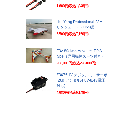
1,680円(税込1,848円)
Hui Yang Professional F3A
サンシェード（F3A)用
6,500円(税込7,150円)
F3A 80class Advance EP A-
type（専用機体スーツ付き）
208,000円(税込228,800円)
Z3675HV デジタルミニサーボ
(26g デジタル/4.8V-8.4V電圧
対応)
4,680円(税込5,148円)