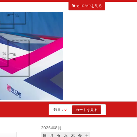
カゴの中を見る
数量：
0
カートを見る
2026年8月
日
月
火
水
木
金
土