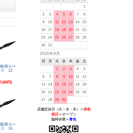
1
2
3
4
5
6
7
8
9
10
11
12
13
14
15
16
17
18
19
20
21
22
23
24
25
26
27
28
29
30
31
2026年9月
日
月
火
水
木
金
土
N電動用カー
1
2
3
4
5
ラ 12
6
7
8
9
10
11
12
7,260円)
13
14
15
16
17
18
19
20
21
22
23
24
25
26
27
28
29
30
店舗定休日（火・水・木）＝
赤色
祝日
＝オープン
臨時休業＝
青色
N電動用カー
ラ 16