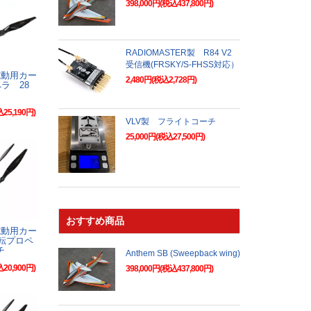
398,000円(税込437,800円)
RADIOMASTER製 R84 V2
受信機(FRSKY/S-FHSS対応）
N電動用カー
2,480円(税込2,728円)
ラ 28
込25,190円)
VLV製 フライトコーチ
25,000円(税込27,500円)
おすすめ商品
N電動用カー
転プロペ
チ
Anthem SB (Sweepback wing)
込20,900円)
398,000円(税込437,800円)