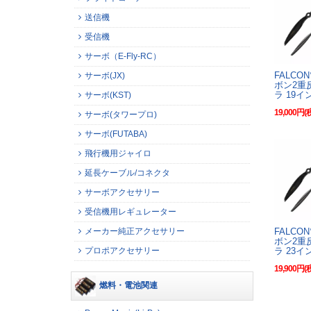
送信機
受信機
サーボ（E-Fly-RC）
FALCO
サーボ(JX)
ボン2重
ラ 19イ
サーボ(KST)
19,000円(
サーボ(タワープロ)
サーボ(FUTABA)
飛行機用ジャイロ
延長ケーブル/コネクタ
サーボアクセサリー
受信機用レギュレーター
FALCO
メーカー純正アクセサリー
ボン2重
ラ 23イ
プロポアクセサリー
19,900円(
燃料・電池関連