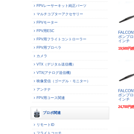
FPVレーサーキット純正パーツ
マルチコプターアクセサリー
FPVモーター
FPV用ESC
FALCO
ボンプロ
FPV用フライトコントローラー
インチ
FPV用プロペラ
19,500円(
カメラ
VTX（デジタル送信機）
VTX(アナログ送信機)
映像受信（ゴーグル・モニター）
アンテナ
FALCO
ボンプロ
FPV用コース関連
インチ
24,700円(
プロポ関連
リモートID
フライトコーチ