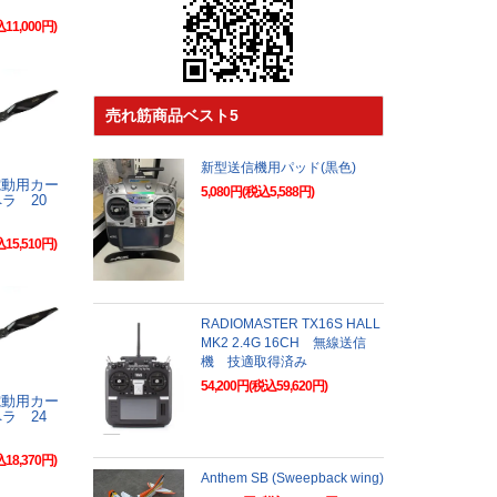
込11,000円)
売れ筋商品ベスト5
新型送信機用パッド(黒色)
N電動用カー
5,080円(税込5,588円)
ラ 20
込15,510円)
RADIOMASTER TX16S HALL
MK2 2.4G 16CH 無線送信
機 技適取得済み
54,200円(税込59,620円)
N電動用カー
ラ 24
込18,370円)
Anthem SB (Sweepback wing)