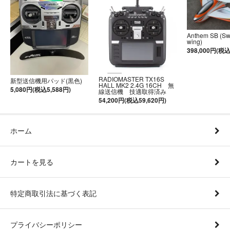
Anthem SB (S
wing)
398,000円(税込
RADIOMASTER TX16S
新型送信機用パッド(黒色)
HALL MK2 2.4G 16CH 無
5,080円(税込5,588円)
線送信機 技適取得済み
54,200円(税込59,620円)
ホーム
カートを見る
特定商取引法に基づく表記
プライバシーポリシー