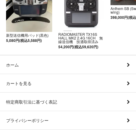
Anthem SB (S
wing)
398,000円(税込
RADIOMASTER TX16S
新型送信機用パッド(黒色)
HALL MK2 2.4G 16CH 無
5,080円(税込5,588円)
線送信機 技適取得済み
54,200円(税込59,620円)
ホーム
カートを見る
特定商取引法に基づく表記
プライバシーポリシー