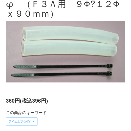
φ （Ｆ３Ａ用 ９Φ?１２Φ
ｘ９０ｍｍ）
360円(税込396円)
この商品のキーワード
アイエムプロダクト