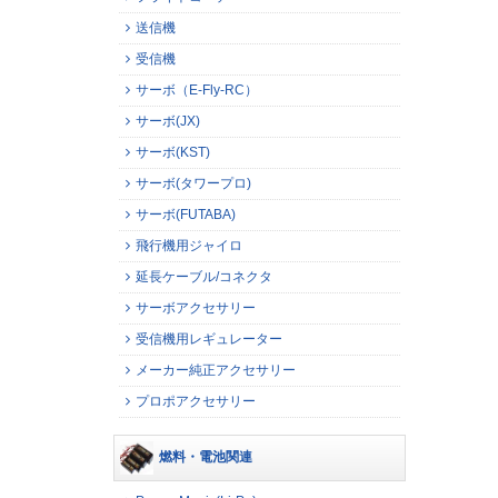
送信機
受信機
サーボ（E-Fly-RC）
サーボ(JX)
サーボ(KST)
サーボ(タワープロ)
サーボ(FUTABA)
飛行機用ジャイロ
延長ケーブル/コネクタ
サーボアクセサリー
受信機用レギュレーター
メーカー純正アクセサリー
プロポアクセサリー
燃料・電池関連