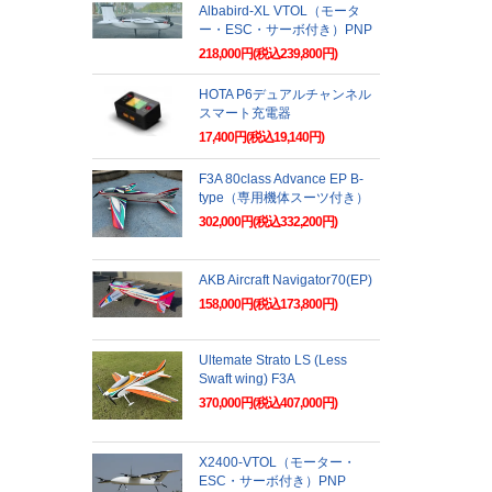
Albabird-XL VTOL（モータ
ー・ESC・サーボ付き）PNP
218,000円(税込239,800円)
HOTA P6デュアルチャンネル
スマート充電器
17,400円(税込19,140円)
F3A 80class Advance EP B-
type（専用機体スーツ付き）
302,000円(税込332,200円)
AKB Aircraft Navigator70(EP)
158,000円(税込173,800円)
Ultemate Strato LS (Less
Swaft wing) F3A
370,000円(税込407,000円)
X2400-VTOL（モーター・
ESC・サーボ付き）PNP