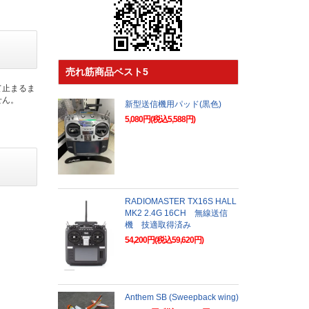
売れ筋商品ベスト5
て止まるま
せん。
新型送信機用パッド(黒色)
5,080円(税込5,588円)
RADIOMASTER TX16S HALL
MK2 2.4G 16CH 無線送信
機 技適取得済み
54,200円(税込59,620円)
Anthem SB (Sweepback wing)