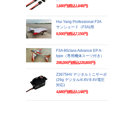
1,680円(税込1,848円)
Hui Yang Professional F3A
サンシェード（F3A)用
6,500円(税込7,150円)
F3A 80class Advance EP A-
type（専用機体スーツ付き）
208,000円(税込228,800円)
Z3675HV デジタルミニサーボ
(26g デジタル/4.8V-8.4V電圧
対応)
4,680円(税込5,148円)