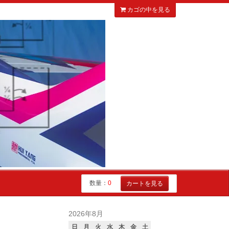
カゴの中を見る
数量：
0
カートを見る
2026年8月
日
月
火
水
木
金
土