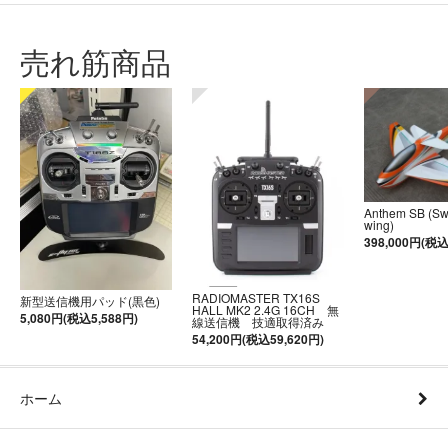
売れ筋商品
Anthem SB (S
wing)
398,000円(税込
RADIOMASTER TX16S
新型送信機用パッド(黒色)
HALL MK2 2.4G 16CH 無
5,080円(税込5,588円)
線送信機 技適取得済み
54,200円(税込59,620円)
ホーム