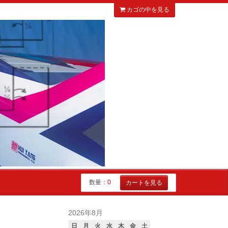
カゴの中を見る
数量：
0
カートを見る
2026年8月
日
月
火
水
木
金
土