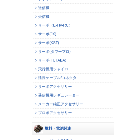
送信機
受信機
サーボ（E-Fly-RC）
サーボ(JX)
サーボ(KST)
サーボ(タワープロ)
サーボ(FUTABA)
飛行機用ジャイロ
延長ケーブル/コネクタ
サーボアクセサリー
受信機用レギュレーター
メーカー純正アクセサリー
プロポアクセサリー
燃料・電池関連