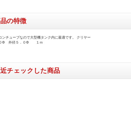
商品の特徴
コンチューブなので大型機タンク内に最適です。 クリヤー
０Φ 外径５．０Φ １ｍ
最近チェックした商品