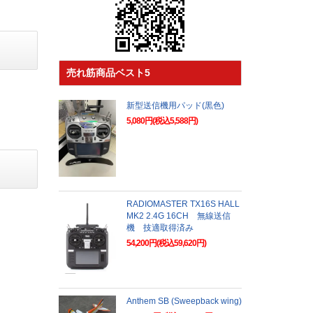
売れ筋商品ベスト5
新型送信機用パッド(黒色)
5,080円(税込5,588円)
RADIOMASTER TX16S HALL
MK2 2.4G 16CH 無線送信
機 技適取得済み
54,200円(税込59,620円)
Anthem SB (Sweepback wing)