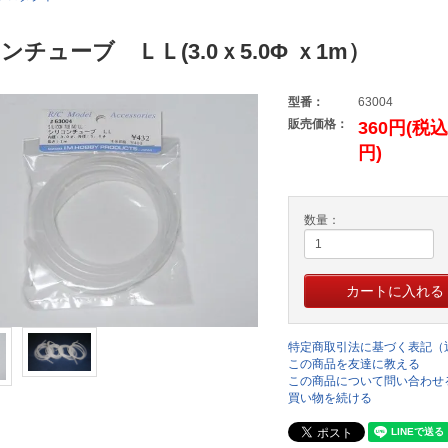
ンチューブ ＬＬ(3.0ｘ5.0Φ ｘ1m）
型番：
63004
販売価格：
360円(税込
円)
数量：
特定商取引法に基づく表記（
この商品を友達に教える
この商品について問い合わせ
買い物を続ける