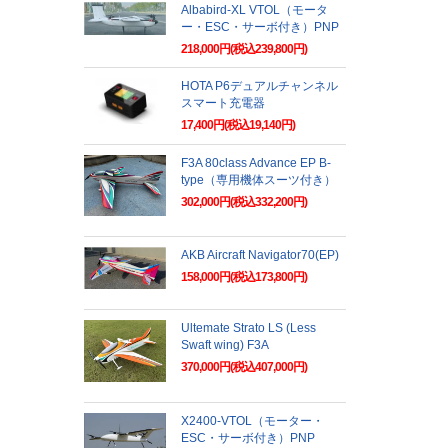
Albabird-XL VTOL（モータ
ー・ESC・サーボ付き）PNP
218,000円(税込239,800円)
HOTA P6デュアルチャンネル
スマート充電器
17,400円(税込19,140円)
F3A 80class Advance EP B-
type（専用機体スーツ付き）
302,000円(税込332,200円)
AKB Aircraft Navigator70(EP)
158,000円(税込173,800円)
Ultemate Strato LS (Less
Swaft wing) F3A
370,000円(税込407,000円)
X2400-VTOL（モーター・
ESC・サーボ付き）PNP