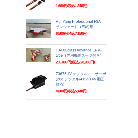
1,680円(税込1,848円)
Hui Yang Professional F3A
サンシェード（F3A)用
6,500円(税込7,150円)
F3A 80class Advance EP A-
type（専用機体スーツ付き）
208,000円(税込228,800円)
Z3675HV デジタルミニサーボ
(26g デジタル/4.8V-8.4V電圧
対応)
4,680円(税込5,148円)