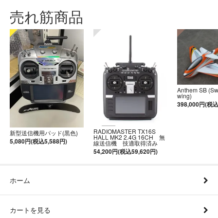
売れ筋商品
Anthem SB (S
wing)
398,000円(税込
RADIOMASTER TX16S
新型送信機用パッド(黒色)
HALL MK2 2.4G 16CH 無
5,080円(税込5,588円)
線送信機 技適取得済み
54,200円(税込59,620円)
ホーム
カートを見る