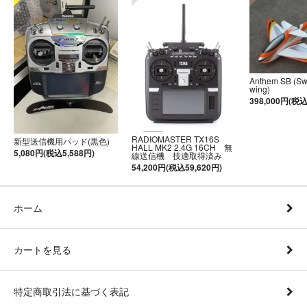
Anthem SB (S
wing)
398,000円(税込
RADIOMASTER TX16S
新型送信機用パッド(黒色)
HALL MK2 2.4G 16CH 無
5,080円(税込5,588円)
線送信機 技適取得済み
54,200円(税込59,620円)
ホーム
カートを見る
特定商取引法に基づく表記