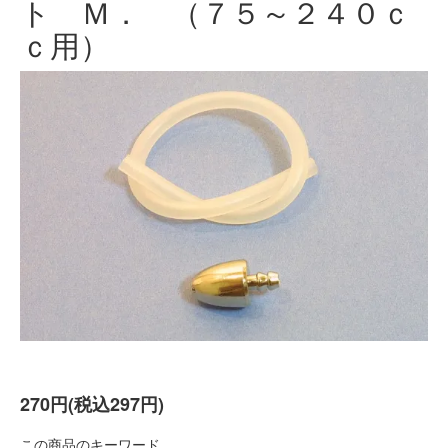
ト Ｍ． （７５～２４０ｃ
ｃ用）
270円(税込297円)
この商品のキーワード