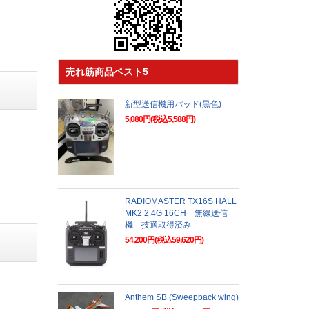
売れ筋商品ベスト5
新型送信機用パッド(黒色)
5,080円(税込5,588円)
RADIOMASTER TX16S HALL
MK2 2.4G 16CH 無線送信
機 技適取得済み
54,200円(税込59,620円)
Anthem SB (Sweepback wing)