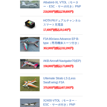
Albabird-XL VTOL（モータ
ー・ESC・サーボ付き）PNP
218,000円(税込239,800円)
HOTA P6デュアルチャンネル
スマート充電器
17,400円(税込19,140円)
F3A 80class Advance EP B-
type（専用機体スーツ付き）
302,000円(税込332,200円)
AKB Aircraft Navigator70(EP)
158,000円(税込173,800円)
Ultemate Strato LS (Less
Swaft wing) F3A
370,000円(税込407,000円)
X2400-VTOL（モーター・
ESC・サーボ付き）PNP