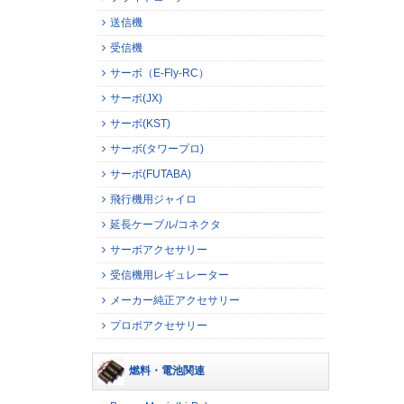
送信機
受信機
サーボ（E-Fly-RC）
サーボ(JX)
サーボ(KST)
サーボ(タワープロ)
サーボ(FUTABA)
飛行機用ジャイロ
延長ケーブル/コネクタ
サーボアクセサリー
受信機用レギュレーター
メーカー純正アクセサリー
プロポアクセサリー
燃料・電池関連