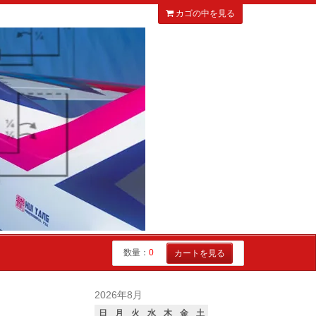
カゴの中を見る
数量：
0
カートを見る
2026年8月
日
月
火
水
木
金
土