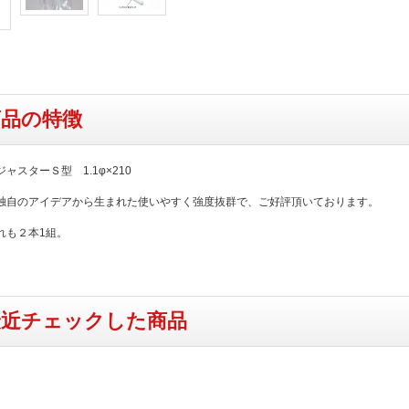
商品の特徴
ャスターＳ型 1.1φ×210
独自のアイデアから生まれた使いやすく強度抜群で、ご好評頂いております。
れも２本1組。
最近チェックした商品