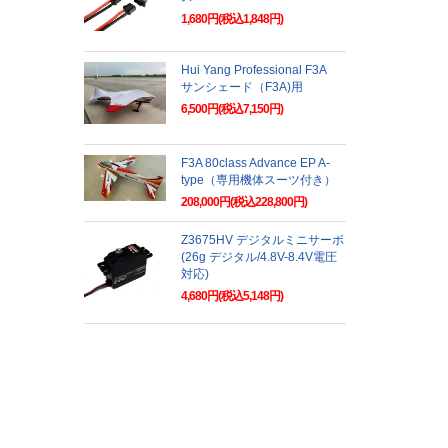
1,680円(税込1,848円)
Hui Yang Professional F3A
サンシェード（F3A)用
6,500円(税込7,150円)
F3A 80class Advance EP A-
type（専用機体スーツ付き）
208,000円(税込228,800円)
Z3675HV デジタルミニサーボ
(26g デジタル/4.8V-8.4V電圧
対応)
4,680円(税込5,148円)