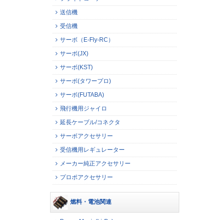
送信機
受信機
サーボ（E-Fly-RC）
サーボ(JX)
サーボ(KST)
サーボ(タワープロ)
サーボ(FUTABA)
飛行機用ジャイロ
延長ケーブル/コネクタ
サーボアクセサリー
受信機用レギュレーター
メーカー純正アクセサリー
プロポアクセサリー
燃料・電池関連