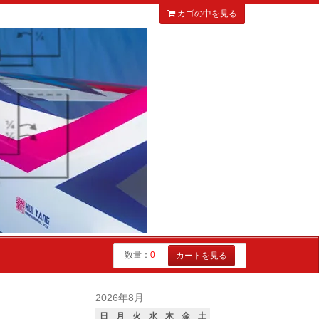
カゴの中を見る
数量：
0
カートを見る
2026年8月
日
月
火
水
木
金
土