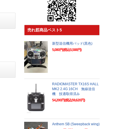
売れ筋商品ベスト5
新型送信機用パッド(黒色)
5,080円(税込5,588円)
RADIOMASTER TX16S HALL
MK2 2.4G 16CH 無線送信
機 技適取得済み
54,200円(税込59,620円)
Anthem SB (Sweepback wing)