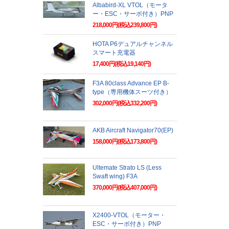
Albabird-XL VTOL（モータ
ー・ESC・サーボ付き）PNP
218,000円(税込239,800円)
HOTA P6デュアルチャンネル
スマート充電器
17,400円(税込19,140円)
F3A 80class Advance EP B-
type（専用機体スーツ付き）
302,000円(税込332,200円)
AKB Aircraft Navigator70(EP)
158,000円(税込173,800円)
Ultemate Strato LS (Less
Swaft wing) F3A
370,000円(税込407,000円)
X2400-VTOL（モーター・
ESC・サーボ付き）PNP