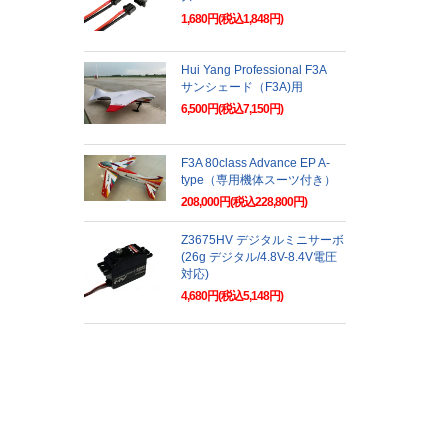
1,680円(税込1,848円)
Hui Yang Professional F3A
サンシェード（F3A)用
6,500円(税込7,150円)
F3A 80class Advance EP A-
type（専用機体スーツ付き）
208,000円(税込228,800円)
Z3675HV デジタルミニサーボ
(26g デジタル/4.8V-8.4V電圧
対応)
4,680円(税込5,148円)