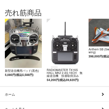
売れ筋商品
Anthem SB (S
wing)
398,000円(税込
RADIOMASTER TX16S
新型送信機用パッド(黒色)
HALL MK2 2.4G 16CH 無
5,080円(税込5,588円)
線送信機 技適取得済み
54,200円(税込59,620円)
ホーム
カートを見る