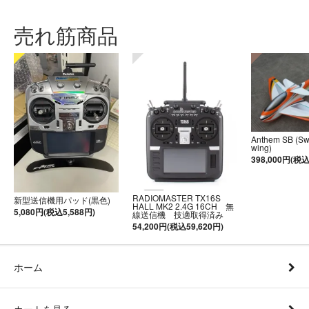
売れ筋商品
Anthem SB (S
wing)
398,000円(税込
RADIOMASTER TX16S
新型送信機用パッド(黒色)
HALL MK2 2.4G 16CH 無
5,080円(税込5,588円)
線送信機 技適取得済み
54,200円(税込59,620円)
ホーム
カートを見る