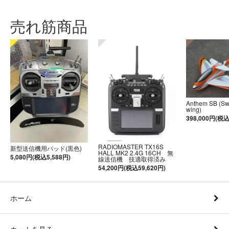
売れ筋商品
Anthem SB (S
wing)
398,000円(税込
RADIOMASTER TX16S
新型送信機用パッド(黒色)
HALL MK2 2.4G 16CH 無
5,080円(税込5,588円)
線送信機 技適取得済み
54,200円(税込59,620円)
ホーム
カートを見る