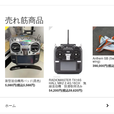
売れ筋商品
Anthem SB (S
wing)
398,000円(税込
RADIOMASTER TX16S
新型送信機用パッド(黒色)
HALL MK2 2.4G 16CH 無
5,080円(税込5,588円)
線送信機 技適取得済み
54,200円(税込59,620円)
ホーム