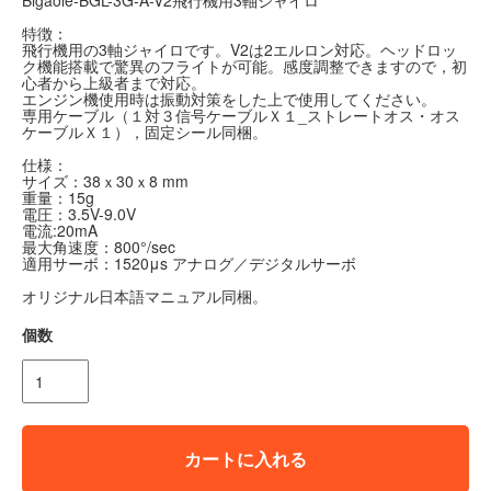
特徴：
飛行機用の3軸ジャイロです。V2は2エルロン対応。ヘッドロッ
ク機能搭載で驚異のフライトが可能。感度調整できますので，初
心者から上級者まで対応。
エンジン機使用時は振動対策をした上で使用してください。
専用ケーブル（１対３信号ケーブルＸ１_ストレートオス・オス
ケーブルＸ１），固定シール同梱。
仕様：
サイズ：38ｘ30ｘ8 mm
重量：15g
電圧：3.5V-9.0V
電流:20mA
最大角速度：800°/sec
適用サーボ：1520μs アナログ／デジタルサーボ
オリジナル日本語マニュアル同梱。
個数
カートに入れる