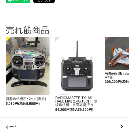
売れ筋商品
Anthem SB (S
wing)
398,000円(税込
RADIOMASTER TX16S
新型送信機用パッド(黒色)
HALL MK2 2.4G 16CH 無
5,080円(税込5,588円)
線送信機 技適取得済み
54,200円(税込59,620円)
ホーム