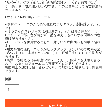
"カバーリングフィルムの世界的代名詞"といっても過言ではな
く、美しさ／耐久性／扱いやすさ、そのどれをとっても世界最高
のフィルムです。
●サイズ：60cm幅 × 2mロール
●厚さ22～65μmのきわめて強靭なポリエステル製特殊フィルム
です。
※ オラテックスシリーズ（絹目調フィルム）は厚さ約100μm。
●アイロン底部に色が着かず、熱を加えてもバルサ表面等への色
抜けがありません。
●ヒートガンを併用することで、難しい３次曲面へも簡単に貼れ
ます。
●耐燃料性に優れ、エッジがピックアップしにくいので燃料が染
み込みません。非常にたるみにくく、直射日光に対して抵抗力が
あります。
●高温にも耐える（容融点250℃）うえに、低温でも使用できる
ので、スタイロフォームにも直接アイロン貼りできます。
裏面同士を加熱し貼り合わせても、再加熱し分離させれば再使用
できます。
個数
カートに入れる