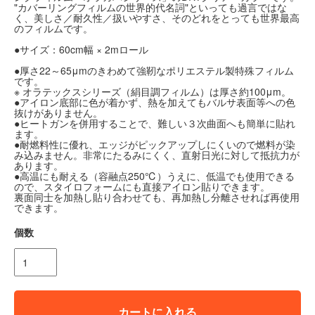
"カバーリングフィルムの世界的代名詞"といっても過言ではな
く、美しさ／耐久性／扱いやすさ、そのどれをとっても世界最高
のフィルムです。
●サイズ：60cm幅 × 2mロール
●厚さ22～65μmのきわめて強靭なポリエステル製特殊フィルム
です。
※ オラテックスシリーズ（絹目調フィルム）は厚さ約100μm。
●アイロン底部に色が着かず、熱を加えてもバルサ表面等への色
抜けがありません。
●ヒートガンを併用することで、難しい３次曲面へも簡単に貼れ
ます。
●耐燃料性に優れ、エッジがピックアップしにくいので燃料が染
み込みません。非常にたるみにくく、直射日光に対して抵抗力が
あります。
●高温にも耐える（容融点250℃）うえに、低温でも使用できる
ので、スタイロフォームにも直接アイロン貼りできます。
裏面同士を加熱し貼り合わせても、再加熱し分離させれば再使用
できます。
個数
カートに入れる