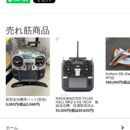
売れ筋商品
Anthem SB (S
wing)
398,000円(税込
RADIOMASTER TX16S
新型送信機用パッド(黒色)
HALL MK2 2.4G 16CH 無
5,080円(税込5,588円)
線送信機 技適取得済み
54,200円(税込59,620円)
ホーム