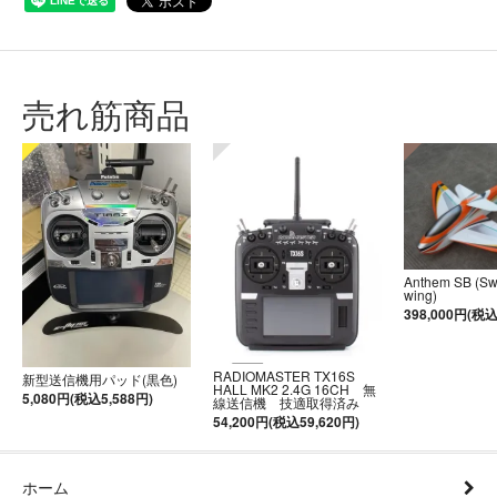
売れ筋商品
Anthem SB (S
wing)
398,000円(税込
RADIOMASTER TX16S
新型送信機用パッド(黒色)
HALL MK2 2.4G 16CH 無
5,080円(税込5,588円)
線送信機 技適取得済み
54,200円(税込59,620円)
ホーム