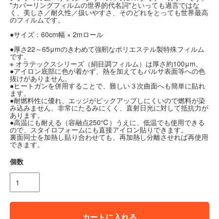
"カバーリングフィルムの世界的代名詞"といっても過言ではな
く、美しさ／耐久性／扱いやすさ、そのどれをとっても世界最高
のフィルムです。
●サイズ：60cm幅 × 2mロール
●厚さ22～65μmのきわめて強靭なポリエステル製特殊フィルム
です。
※ オラテックスシリーズ（絹目調フィルム）は厚さ約100μm。
●アイロン底部に色が着かず、熱を加えてもバルサ表面等への色
抜けがありません。
●ヒートガンを併用することで、難しい３次曲面へも簡単に貼れ
ます。
●耐燃料性に優れ、エッジがピックアップしにくいので燃料が染
み込みません。非常にたるみにくく、直射日光に対して抵抗力が
あります。
●高温にも耐える（容融点250℃）うえに、低温でも使用できる
ので、スタイロフォームにも直接アイロン貼りできます。
裏面同士を加熱し貼り合わせても、再加熱し分離させれば再使用
できます。
個数
カートに入れる