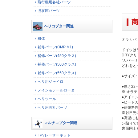
飛行機用各社パーツ
旧在庫パーツ
ヘリコプター関連
機体
オラカバ
補修パーツ(OMP M1)
ドイツは
DRYク
補修パーツ(450クラス)
"カバー
補修パーツ(500クラス)
どれをと
補修パーツ(550クラス)
●サイズ：
ヘリ用ジャイロ
●厚さ2
メイン＆テールロータ
※ オラ
●アイロ
ヘリツール
●ヒート
ヘリ用各社パーツ
●耐燃料
直射日光
●高温に
マルチコプター関連
ン貼りで
裏面同士
FPVレーサーキット