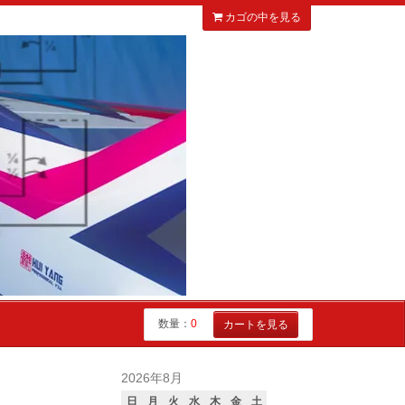
カゴの中を見る
数量：
0
カートを見る
2026年8月
日
月
火
水
木
金
土