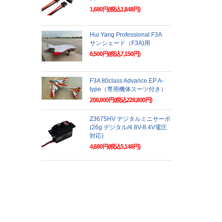
1,680円(税込1,848円)
Hui Yang Professional F3A
サンシェード（F3A)用
6,500円(税込7,150円)
F3A 80class Advance EP A-
type（専用機体スーツ付き）
208,000円(税込228,800円)
Z3675HV デジタルミニサーボ
(26g デジタル/4.8V-8.4V電圧
対応)
4,680円(税込5,148円)