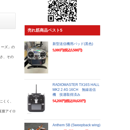
売れ筋商品ベスト5
新型送信機用パッド(黒色)
リーズ」の
5,080円(税込5,588円)
さ、その
RADIOMASTER TX16S HALL
MK2 2.4G 16CH 無線送信
機 技適取得済み
54,200円(税込59,620円)
にくく、
直接アイロ
Anthem SB (Sweepback wing)