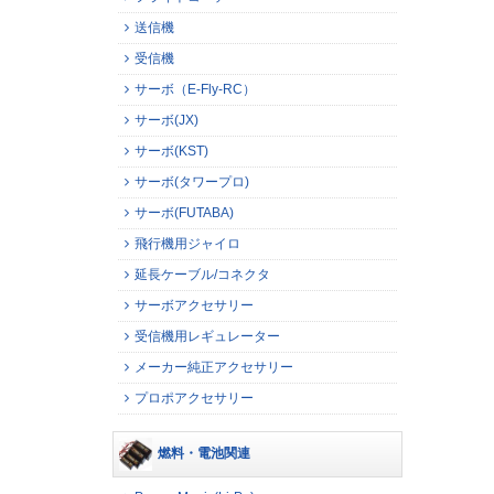
送信機
受信機
サーボ（E-Fly-RC）
サーボ(JX)
サーボ(KST)
サーボ(タワープロ)
サーボ(FUTABA)
飛行機用ジャイロ
延長ケーブル/コネクタ
サーボアクセサリー
受信機用レギュレーター
メーカー純正アクセサリー
プロポアクセサリー
燃料・電池関連