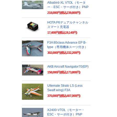
Albabird-XL VTOL（モータ
ー・ESC・サーボ付き）PNP
218,000円(税込239,800円)
HOTA P6デュアルチャンネル
スマート充電器
17,400円(税込19,140円)
F3A 80class Advance EP B-
type（専用機体スーツ付き）
302,000円(税込332,200円)
AKB Aircraft Navigator70(EP)
158,000円(税込173,800円)
Ultemate Strato LS (Less
Swaft wing) F3A
370,000円(税込407,000円)
X2400-VTOL（モーター・
ESC・サーボ付き）PNP