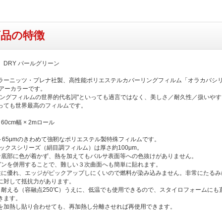
商品の特徴
 DRY パールグリーン
ラーニッツ・プレナ社製、高性能ポリエステルカバーリングフィルム「オラカバシ
リアーカラーです。
リングフィルムの世界的代名詞"といっても過言ではなく、美しさ／耐久性／扱いやす
っても世界最高のフィルムです。
60cm幅 × 2mロール
2～65μmのきわめて強靭なポリエステル製特殊フィルムです。
テックスシリーズ（絹目調フィルム）は厚さ約100μm。
ン底部に色が着かず、熱を加えてもバルサ表面等への色抜けがありません。
ガンを併用することで、難しい３次曲面へも簡単に貼れます。
性に優れ、エッジがピックアップしにくいので燃料が染み込みません。非常にたるみ
に対して抵抗力があります。
も耐える（容融点250℃）うえに、低温でも使用できるので、スタイロフォームにも
きます。
を加熱し貼り合わせても、再加熱し分離させれば再使用できます。