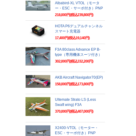
Albabird-XL VTOL（モータ
ー・ESC・サーボ付き）PNP
218,000円(税込239,800円)
HOTA P6デュアルチャンネル
スマート充電器
17,400円(税込19,140円)
F3A 80class Advance EP B-
type（専用機体スーツ付き）
302,000円(税込332,200円)
AKB Aircraft Navigator70(EP)
158,000円(税込173,800円)
Ultemate Strato LS (Less
Swaft wing) F3A
370,000円(税込407,000円)
X2400-VTOL（モーター・
ESC・サーボ付き）PNP