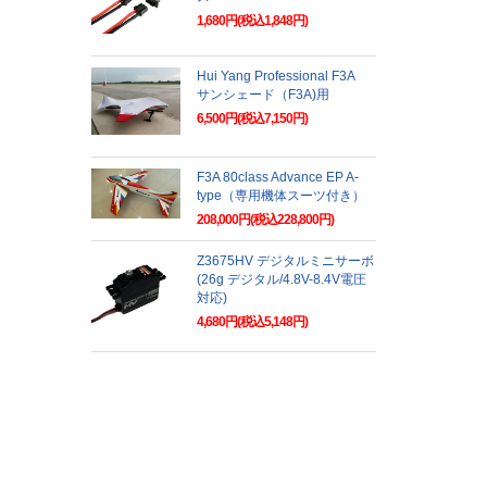
1,680円(税込1,848円)
Hui Yang Professional F3A
サンシェード（F3A)用
6,500円(税込7,150円)
F3A 80class Advance EP A-
type（専用機体スーツ付き）
208,000円(税込228,800円)
Z3675HV デジタルミニサーボ
(26g デジタル/4.8V-8.4V電圧
対応)
4,680円(税込5,148円)