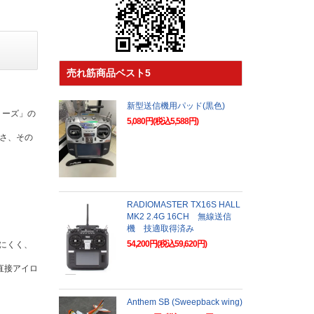
売れ筋商品ベスト5
新型送信機用パッド(黒色)
リーズ」の
5,080円(税込5,588円)
さ、その
RADIOMASTER TX16S HALL
MK2 2.4G 16CH 無線送信
機 技適取得済み
54,200円(税込59,620円)
にくく、
直接アイロ
Anthem SB (Sweepback wing)