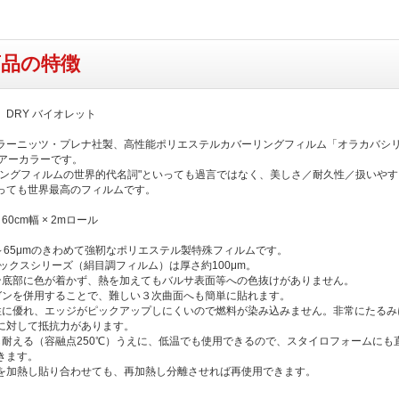
商品の特徴
 DRY バイオレット
ラーニッツ・プレナ社製、高性能ポリエステルカバーリングフィルム「オラカバシ
リアーカラーです。
リングフィルムの世界的代名詞"といっても過言ではなく、美しさ／耐久性／扱いやす
っても世界最高のフィルムです。
60cm幅 × 2mロール
2～65μmのきわめて強靭なポリエステル製特殊フィルムです。
テックスシリーズ（絹目調フィルム）は厚さ約100μm。
ン底部に色が着かず、熱を加えてもバルサ表面等への色抜けがありません。
ガンを併用することで、難しい３次曲面へも簡単に貼れます。
性に優れ、エッジがピックアップしにくいので燃料が染み込みません。非常にたるみ
に対して抵抗力があります。
も耐える（容融点250℃）うえに、低温でも使用できるので、スタイロフォームにも
きます。
を加熱し貼り合わせても、再加熱し分離させれば再使用できます。