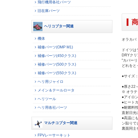
飛行機用各社パーツ
旧在庫パーツ
ヘリコプター関連
機体
オラカバ
補修パーツ(OMP M1)
ドイツは
DRYク
補修パーツ(450クラス)
"カバー
補修パーツ(500クラス)
どれをと
補修パーツ(550クラス)
●サイズ：
ヘリ用ジャイロ
●厚さ2
メイン＆テールロータ
※ オラ
●アイロ
ヘリツール
●ヒート
ヘリ用各社パーツ
●耐燃料
直射日光
●高温に
マルチコプター関連
ン貼りで
裏面同士
FPVレーサーキット