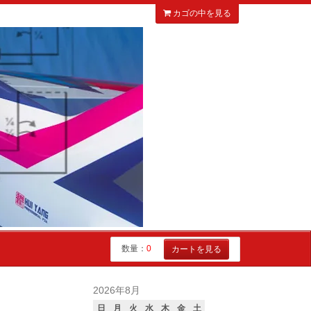
カゴの中を見る
数量：
0
カートを見る
2026年8月
日
月
火
水
木
金
土