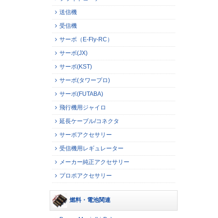
送信機
受信機
サーボ（E-Fly-RC）
サーボ(JX)
サーボ(KST)
サーボ(タワープロ)
サーボ(FUTABA)
飛行機用ジャイロ
延長ケーブル/コネクタ
サーボアクセサリー
受信機用レギュレーター
メーカー純正アクセサリー
プロポアクセサリー
燃料・電池関連