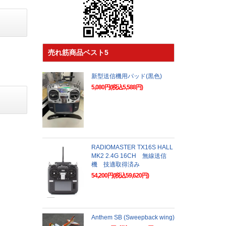
売れ筋商品ベスト5
新型送信機用パッド(黒色)
5,080円(税込5,588円)
RADIOMASTER TX16S HALL
MK2 2.4G 16CH 無線送信
機 技適取得済み
54,200円(税込59,620円)
Anthem SB (Sweepback wing)