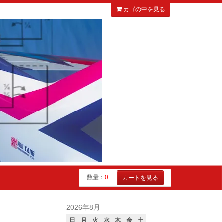
カゴの中を見る
数量：
0
カートを見る
2026年8月
日
月
火
水
木
金
土