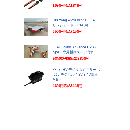
1,680円(税込1,848円)
Hui Yang Professional F3A
サンシェード（F3A)用
6,500円(税込7,150円)
F3A 80class Advance EP A-
type（専用機体スーツ付き）
208,000円(税込228,800円)
Z3675HV デジタルミニサーボ
(26g デジタル/4.8V-8.4V電圧
対応)
4,680円(税込5,148円)