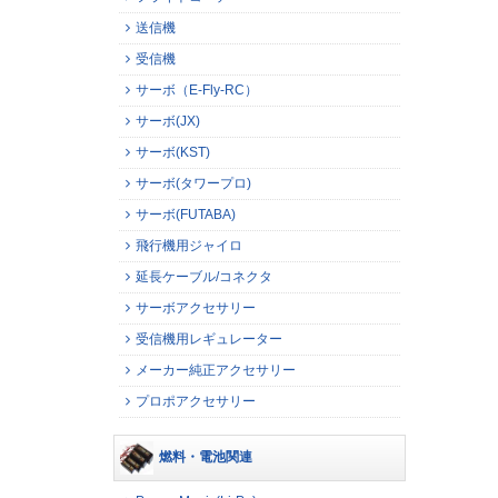
送信機
受信機
サーボ（E-Fly-RC）
サーボ(JX)
サーボ(KST)
サーボ(タワープロ)
サーボ(FUTABA)
飛行機用ジャイロ
延長ケーブル/コネクタ
サーボアクセサリー
受信機用レギュレーター
メーカー純正アクセサリー
プロポアクセサリー
燃料・電池関連