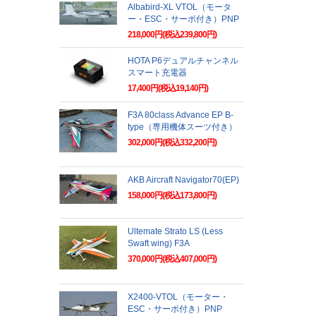
Albabird-XL VTOL（モータ
ー・ESC・サーボ付き）PNP
218,000円(税込239,800円)
HOTA P6デュアルチャンネル
スマート充電器
17,400円(税込19,140円)
F3A 80class Advance EP B-
type（専用機体スーツ付き）
302,000円(税込332,200円)
AKB Aircraft Navigator70(EP)
158,000円(税込173,800円)
Ultemate Strato LS (Less
Swaft wing) F3A
370,000円(税込407,000円)
X2400-VTOL（モーター・
ESC・サーボ付き）PNP