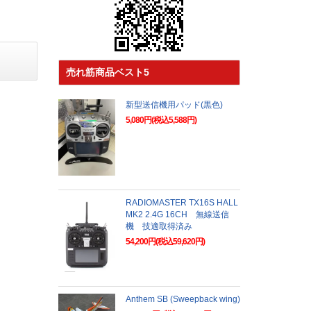
売れ筋商品ベスト5
新型送信機用パッド(黒色)
5,080円(税込5,588円)
RADIOMASTER TX16S HALL
MK2 2.4G 16CH 無線送信
機 技適取得済み
54,200円(税込59,620円)
Anthem SB (Sweepback wing)