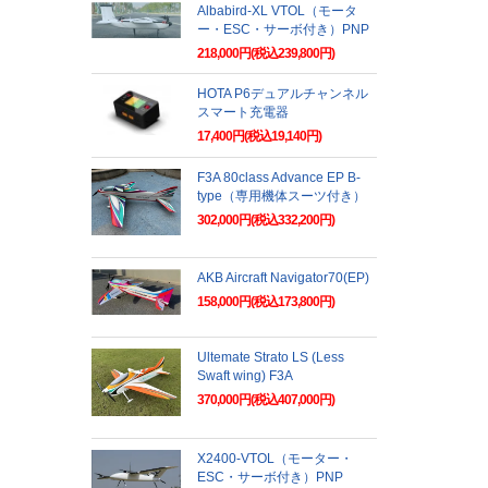
Albabird-XL VTOL（モータ
ー・ESC・サーボ付き）PNP
218,000円(税込239,800円)
HOTA P6デュアルチャンネル
スマート充電器
17,400円(税込19,140円)
F3A 80class Advance EP B-
type（専用機体スーツ付き）
302,000円(税込332,200円)
AKB Aircraft Navigator70(EP)
158,000円(税込173,800円)
Ultemate Strato LS (Less
Swaft wing) F3A
370,000円(税込407,000円)
X2400-VTOL（モーター・
ESC・サーボ付き）PNP