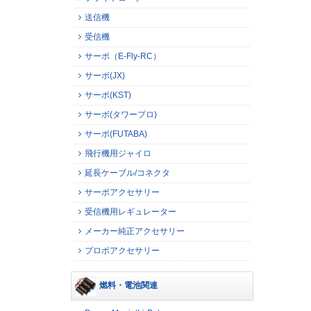
送信機
受信機
サーボ（E-Fly-RC）
サーボ(JX)
サーボ(KST)
サーボ(タワープロ)
サーボ(FUTABA)
飛行機用ジャイロ
延長ケーブル/コネクタ
サーボアクセサリー
受信機用レギュレーター
メーカー純正アクセサリー
プロポアクセサリー
燃料・電池関連