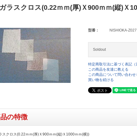
ラスクロス(0.22ｍｍ(厚)Ｘ900ｍｍ(縦)Ｘ1
型番：
NISHIOKA-Z027
Soldout
特定商取引法に基づく表記（
この商品を友達に教える
この商品について問い合わせ
買い物を続ける
商品の特徴
クロス(0.22ｍｍ(厚)Ｘ900ｍｍ(縦)Ｘ1000ｍｍ(横))