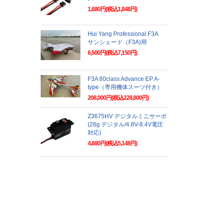
1,680円(税込1,848円)
Hui Yang Professional F3A
サンシェード（F3A)用
6,500円(税込7,150円)
F3A 80class Advance EP A-
type（専用機体スーツ付き）
208,000円(税込228,800円)
Z3675HV デジタルミニサーボ
(26g デジタル/4.8V-8.4V電圧
対応)
4,680円(税込5,148円)