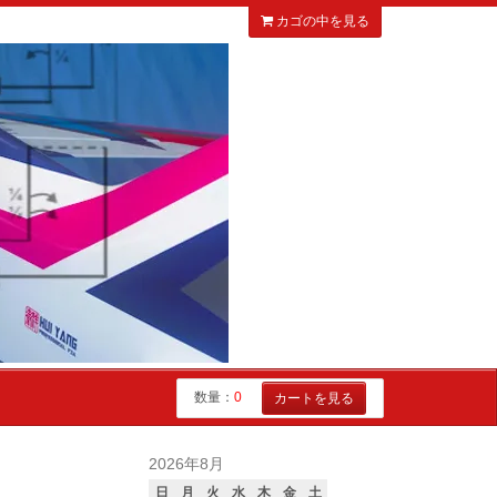
カゴの中を見る
数量：
0
カートを見る
2026年8月
日
月
火
水
木
金
土