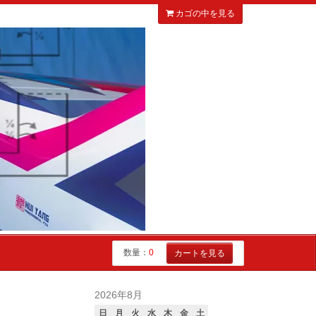
カゴの中を見る
数量：
0
カートを見る
2026年8月
日
月
火
水
木
金
土