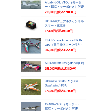
Albabird-XL VTOL（モータ
ー・ESC・サーボ付き）PNP
218,000円(税込239,800円)
HOTA P6デュアルチャンネル
スマート充電器
17,400円(税込19,140円)
F3A 80class Advance EP B-
type（専用機体スーツ付き）
302,000円(税込332,200円)
AKB Aircraft Navigator70(EP)
158,000円(税込173,800円)
Ultemate Strato LS (Less
Swaft wing) F3A
370,000円(税込407,000円)
X2400-VTOL（モーター・
ESC・サーボ付き）PNP