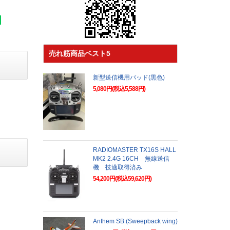
売れ筋商品ベスト5
新型送信機用パッド(黒色)
5,080円(税込5,588円)
RADIOMASTER TX16S HALL
MK2 2.4G 16CH 無線送信
機 技適取得済み
54,200円(税込59,620円)
Anthem SB (Sweepback wing)