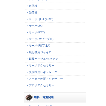
送信機
受信機
サーボ（E-Fly-RC）
サーボ(JX)
サーボ(KST)
サーボ(タワープロ)
サーボ(FUTABA)
飛行機用ジャイロ
延長ケーブル/コネクタ
サーボアクセサリー
受信機用レギュレーター
メーカー純正アクセサリー
プロポアクセサリー
燃料・電池関連