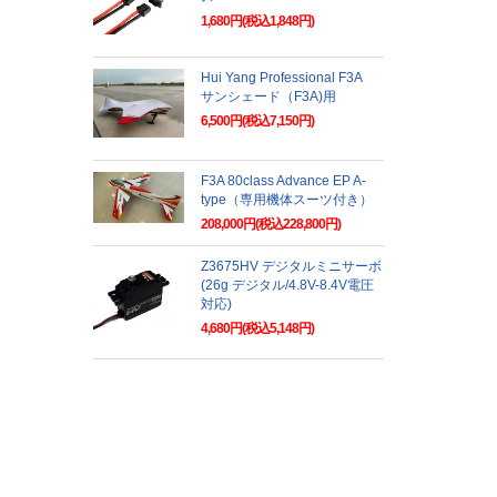
1,680円(税込1,848円)
Hui Yang Professional F3A
サンシェード（F3A)用
6,500円(税込7,150円)
F3A 80class Advance EP A-
type（専用機体スーツ付き）
208,000円(税込228,800円)
Z3675HV デジタルミニサーボ
(26g デジタル/4.8V-8.4V電圧
対応)
4,680円(税込5,148円)