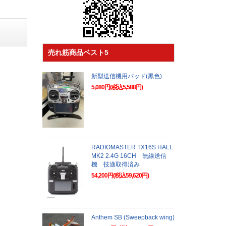
売れ筋商品ベスト5
新型送信機用パッド(黒色)
5,080円(税込5,588円)
RADIOMASTER TX16S HALL
MK2 2.4G 16CH 無線送信
機 技適取得済み
54,200円(税込59,620円)
Anthem SB (Sweepback wing)