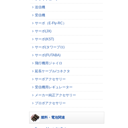
送信機
受信機
サーボ（E-Fly-RC）
サーボ(JX)
サーボ(KST)
サーボ(タワープロ)
サーボ(FUTABA)
飛行機用ジャイロ
延長ケーブル/コネクタ
サーボアクセサリー
受信機用レギュレーター
メーカー純正アクセサリー
プロポアクセサリー
燃料・電池関連