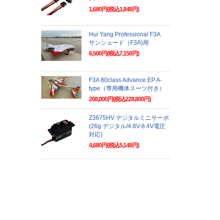
1,680円(税込1,848円)
Hui Yang Professional F3A
サンシェード（F3A)用
6,500円(税込7,150円)
F3A 80class Advance EP A-
type（専用機体スーツ付き）
208,000円(税込228,800円)
Z3675HV デジタルミニサーボ
(26g デジタル/4.8V-8.4V電圧
対応)
4,680円(税込5,148円)