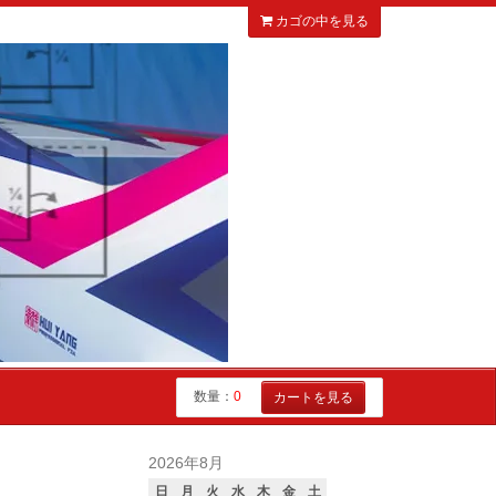
カゴの中を見る
数量：
0
カートを見る
2026年8月
日
月
火
水
木
金
土