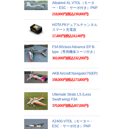
Albabird-XL VTOL（モータ
ー・ESC・サーボ付き）PNP
218,000円(税込239,800円)
HOTA P6デュアルチャンネル
スマート充電器
17,400円(税込19,140円)
F3A 80class Advance EP B-
type（専用機体スーツ付き）
302,000円(税込332,200円)
AKB Aircraft Navigator70(EP)
158,000円(税込173,800円)
Ultemate Strato LS (Less
Swaft wing) F3A
370,000円(税込407,000円)
X2400-VTOL（モーター・
ESC・サーボ付き）PNP