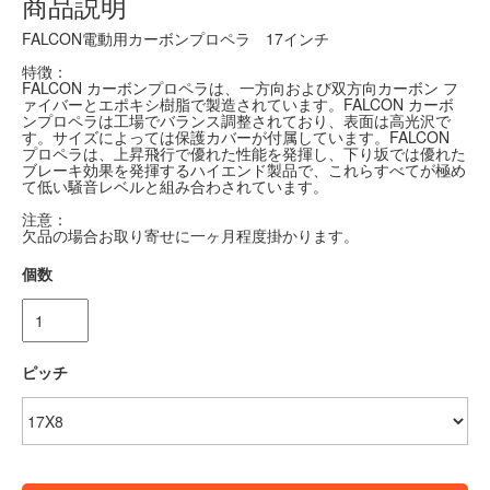
商品説明
FALCON電動用カーボンプロペラ 17インチ
特徴：
FALCON カーボンプロペラは、一方向および双方向カーボン フ
ァイバーとエポキシ樹脂で製造されています。FALCON カーボ
ンプロペラは工場でバランス調整されており、表面は高光沢で
す。サイズによっては保護カバーが付属しています。FALCON
プロペラは、上昇飛行で優れた性能を発揮し、下り坂では優れた
ブレーキ効果を発揮するハイエンド製品で、これらすべてが極め
て低い騒音レベルと組み合わされています。
注意：
欠品の場合お取り寄せに一ヶ月程度掛かります。
個数
ピッチ