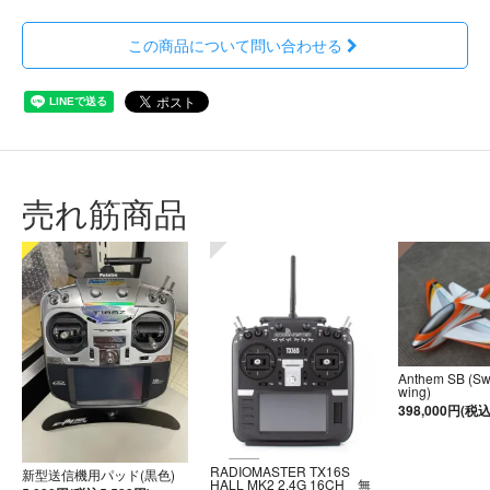
この商品について問い合わせる
売れ筋商品
Anthem SB (S
wing)
398,000円(税込
RADIOMASTER TX16S
新型送信機用パッド(黒色)
HALL MK2 2.4G 16CH 無