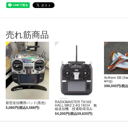
売れ筋商品
Anthem SB (S
wing)
398,000円(税込
RADIOMASTER TX16S
新型送信機用パッド(黒色)
HALL MK2 2.4G 16CH 無
5,080円(税込5,588円)
線送信機 技適取得済み
54,200円(税込59,620円)