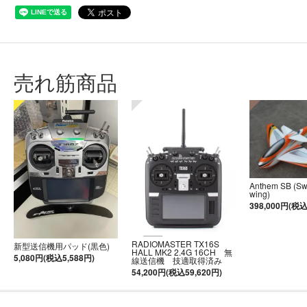
売れ筋商品
Anthem SB (S
wing)
398,000円(税込
RADIOMASTER TX16S
新型送信機用パッド(黒色)
HALL MK2 2.4G 16CH 無
5,080円(税込5,588円)
線送信機 技適取得済み
54,200円(税込59,620円)