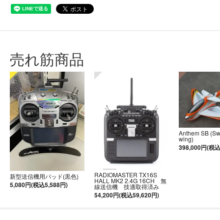
売れ筋商品
Anthem SB (S
wing)
398,000円(税込
RADIOMASTER TX16S
新型送信機用パッド(黒色)
HALL MK2 2.4G 16CH 無
5,080円(税込5,588円)
線送信機 技適取得済み
54,200円(税込59,620円)