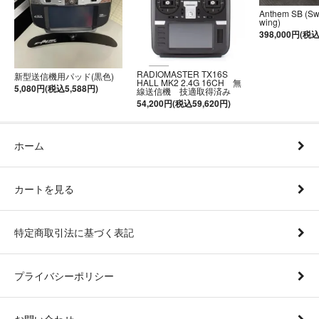
Anthem SB (S
wing)
398,000円(税込
RADIOMASTER TX16S
新型送信機用パッド(黒色)
HALL MK2 2.4G 16CH 無
5,080円(税込5,588円)
線送信機 技適取得済み
54,200円(税込59,620円)
ホーム
カートを見る
特定商取引法に基づく表記
プライバシーポリシー
お問い合わせ