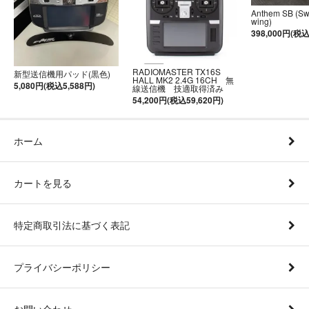
Anthem SB (S
wing)
398,000円(税込
RADIOMASTER TX16S
新型送信機用パッド(黒色)
HALL MK2 2.4G 16CH 無
5,080円(税込5,588円)
線送信機 技適取得済み
54,200円(税込59,620円)
ホーム
カートを見る
特定商取引法に基づく表記
プライバシーポリシー
お問い合わせ