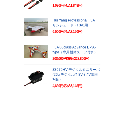
1,680円(税込1,848円)
Hui Yang Professional F3A
サンシェード（F3A)用
6,500円(税込7,150円)
F3A 80class Advance EP A-
type（専用機体スーツ付き）
208,000円(税込228,800円)
Z3675HV デジタルミニサーボ
(26g デジタル/4.8V-8.4V電圧
対応)
4,680円(税込5,148円)