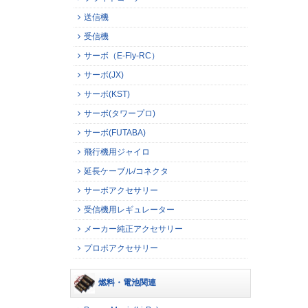
送信機
受信機
サーボ（E-Fly-RC）
サーボ(JX)
サーボ(KST)
サーボ(タワープロ)
サーボ(FUTABA)
飛行機用ジャイロ
延長ケーブル/コネクタ
サーボアクセサリー
受信機用レギュレーター
メーカー純正アクセサリー
プロポアクセサリー
燃料・電池関連