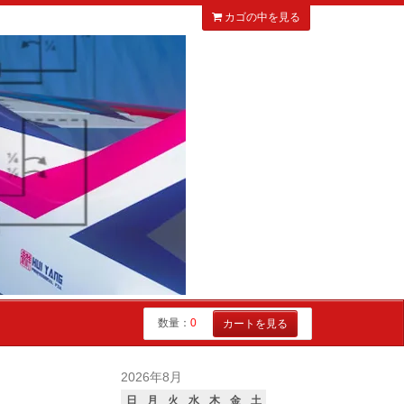
カゴの中を見る
数量：
0
カートを見る
2026年8月
日
月
火
水
木
金
土