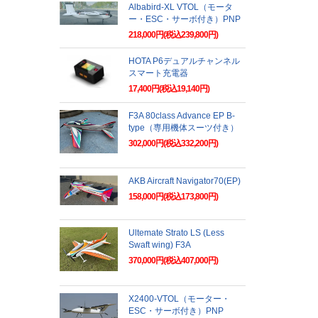
Albabird-XL VTOL（モータ
ー・ESC・サーボ付き）PNP
218,000円(税込239,800円)
HOTA P6デュアルチャンネル
スマート充電器
17,400円(税込19,140円)
F3A 80class Advance EP B-
type（専用機体スーツ付き）
302,000円(税込332,200円)
AKB Aircraft Navigator70(EP)
158,000円(税込173,800円)
Ultemate Strato LS (Less
Swaft wing) F3A
370,000円(税込407,000円)
X2400-VTOL（モーター・
ESC・サーボ付き）PNP