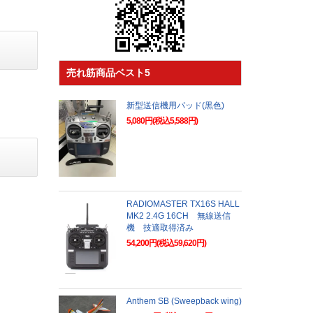
売れ筋商品ベスト5
新型送信機用パッド(黒色)
5,080円(税込5,588円)
RADIOMASTER TX16S HALL
MK2 2.4G 16CH 無線送信
機 技適取得済み
54,200円(税込59,620円)
Anthem SB (Sweepback wing)